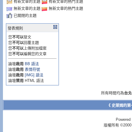
有新文章的主題
有新文章的熱門主題
無新文章的主題
無新文章的熱門主題
已關閉的主題
發表規則
您
不可以
發文
您
不可以
回覆主題
您
不可以
上傳附加檔案
您
不可以
編輯您的文章
論壇
啟用
BB 語法
論壇
啟用
表情符號
論壇
啟用
[IMG] 語法
論壇
禁用
HTML 語法
所有時間均為
台北
《 史萊姆的第
Powered 
版權所有 ©2000 - 2