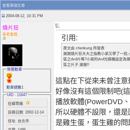
查看單個文章
2004-08-12, 10:31 PM
燒片狂
長老會員
引用:
原文由 chenkung 所發表
謝謝燒片狂大大之指教小弟又學了一招,小
區之dvd片嗎?小弟的dvd光碟機設定為
區之片子.謝謝!!
榮譽勳章
這點在下從來未曾注意
勳章總數
1
好像沒有這個限制吧(
UID - 11647
播放軟體(PowerDVD
在線等級:
所以硬體不設限，還是
註冊日期: 2002-12-14
是雞生蛋，蛋生雞的問
住址: 台北市
文章: 1486