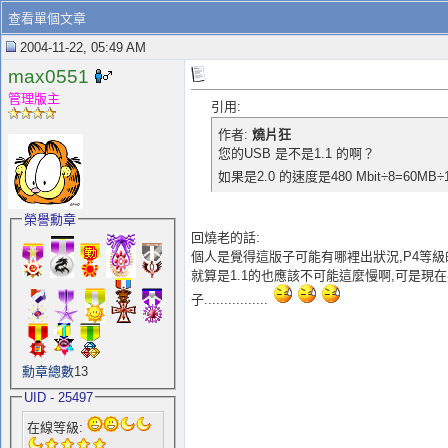
查看單個文章
2004-11-22, 05:49 AM
max0551
管理版主
引用:
作者:
燒片狂
您的USB 是不是1.1 的啊？
如果是2.0 的速度是480 Mbit÷8=60
榮譽勳章
回燒老的話:
個人是覺得這版子可能有哪裡出狀況,P4等級的
就算是1.1的也應該不可能這麼慢啊,可是現在
子................
勳章總數
13
UID - 25497
在線等級: