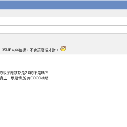
MB÷1.35MB≒44倍速，不會這麼慢才對。
版子應該都是2.0的不是嗎?!
身上一屁股債,沒有COCO換版