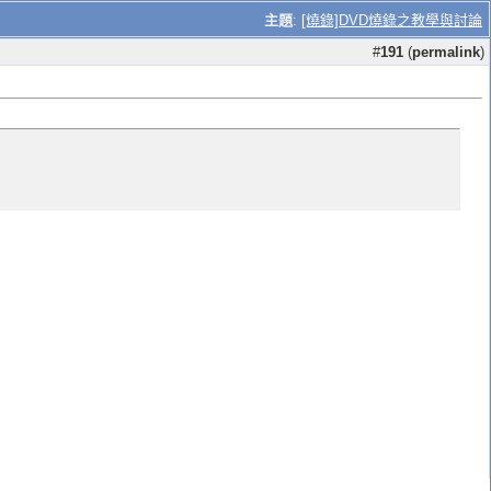
主題
:
[燒錄]DVD燒錄之教學與討論
#
191
(
permalink
)