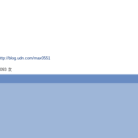
http://blog.udn.com/max0551
093 次