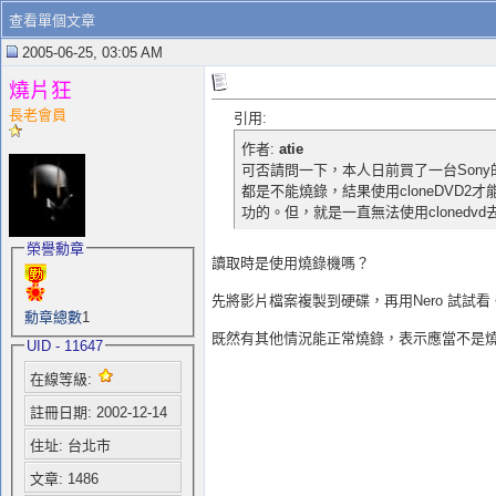
查看單個文章
2005-06-25, 03:05 AM
燒片狂
長老會員
引用:
作者:
atie
可否請問一下，本人日前買了一台Sony
都是不能燒錄，結果使用cloneDVD2
功的。但，就是一直無法使用clonedv
榮譽勳章
讀取時是使用燒錄機嗎？
先將影片檔案複製到硬碟，再用Nero 試試看
勳章總數
1
既然有其他情況能正常燒錄，表示應當不是
UID - 11647
在線等級:
註冊日期: 2002-12-14
住址: 台北市
文章: 1486