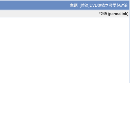
主題
:
[燒錄]DVD燒錄之教學與討論
#
249
(
permalink
)