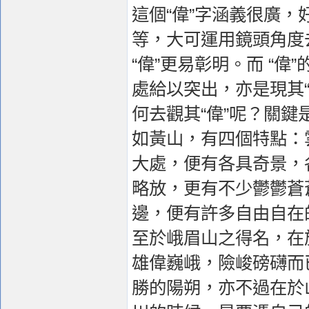
這個“偉”字涵義很廣
等，大可運用鏡頭角度
“偉”更易彰明。而 “
處給以突出，亦是現其
何去觀其“偉”呢？關
如黃山，有四個特點：
大處，便有各具奇景，
略放，更有不少鬱鬱蒼
邊，便有許多自由自在
至於峨眉山之得名，在
雄偉巍峨，險峻磅礴而
勝的陽朔，亦不過在於