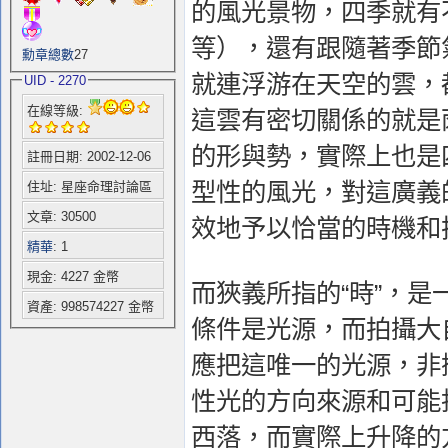
的風光景物，四季就有
等），還有跟隨著季節
勳章總數
27
就連浮游在天空的雲，
UID - 2270
在線等級:
這雲有密切關係的就是
的形與勢，實際上也是
註冊日期: 2002-12-06
型性的風光，對這廣義
住址: 星座命理討論區
文章: 30500
效地予以恰當的時機和
精華
: 1
現金: 4227 金幣
而狹義所指的“時”，
資產: 998574227 金幣
條件是光源，而拍攝大
應把這唯一的光源，非
性光的方向來源和可能
西落，而實際上升降的