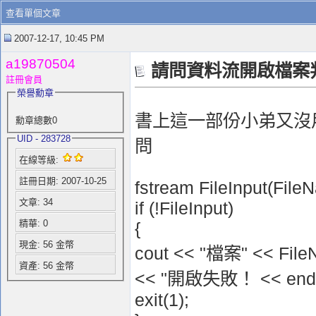
查看單個文章
2007-12-17, 10:45 PM
a19870504
請問資料流開啟檔案
註冊會員
榮譽勳章
書上這一部份小弟又沒
勳章總數0
UID - 283728
問
在線等級:
註冊日期: 2007-10-25
fstream FileInput(FileN
文章: 34
if (!FileInput)
精華: 0
{
現金: 56 金幣
cout << "檔案" << File
資產: 56 金幣
<< "開啟失敗！ << endl
exit(1);