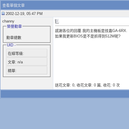
查看單個文章
2002-12-19, 05:47 PM
channy
榮譽勳章
感謝各位的回覆.我的主機板是技嘉GA-6RX.
如果我更新BIOS是不是抓得到512M呢?
勳章總數
UID -
在線等級:
文章: n/a
精華:
送花文章: 0,
收花文章: 0 篇, 收花: 0 次