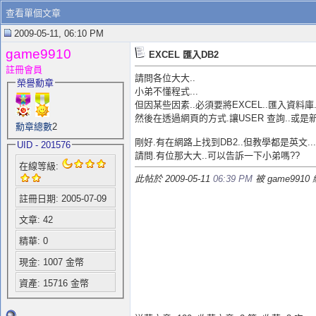
查看單個文章
2009-05-11, 06:10 PM
game9910
EXCEL 匯入DB2
註冊會員
請問各位大大..
榮譽勳章
小弟不懂程式...
但因某些因素..必須要將EXCEL..匯入資料庫.
然後在透過網頁的方式.讓USER 查詢..或是
勳章總數
2
剛好.有在網路上找到DB2..但教學都是英文....
UID - 201576
請問.有位那大大..可以告訴一下小弟嗎??
在線等級:
此帖於 2009-05-11
06:39 PM
被 game9910
註冊日期: 2005-07-09
文章: 42
精華: 0
現金: 1007 金幣
資產: 15716 金幣