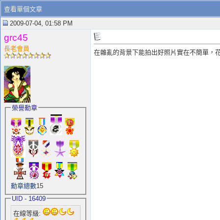
查看單個文章
2009-07-04, 01:58 PM
grc45
長老會員
在雜亂的背景下能拍出好照片實在不簡單，花
榮譽勳章
勳章總數
15
UID - 16409
在線等級: