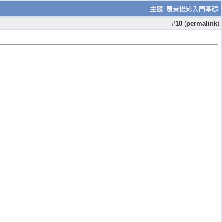
主題
:
風景攝影入門基礎
#
10
(
permalink
)