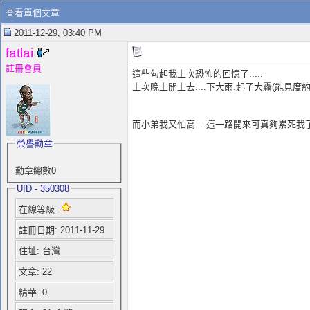
查看單個文章
2011-12-29, 03:40 PM
fatlai
註冊會員
這些勾起我上次恐怖的回憶了.....
上次晚上開上去....下大雨.起了大霧(能見度
而小弟我又怕高....這一路開來可真夠累死我了
榮譽勳章
勳章總數0
UID - 350308
在線等級:
註冊日期: 2011-11-29
住址: 台灣
文章: 22
精華: 0