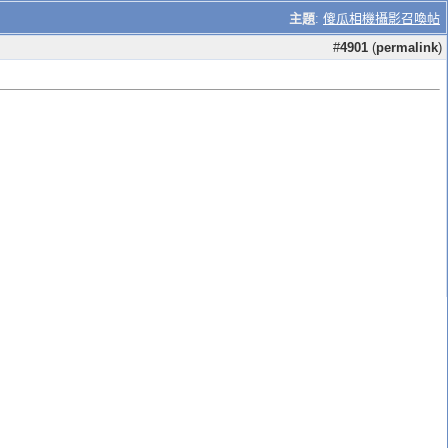
主題
:
傻瓜相機攝影召喚帖
#
4901
(
permalink
)