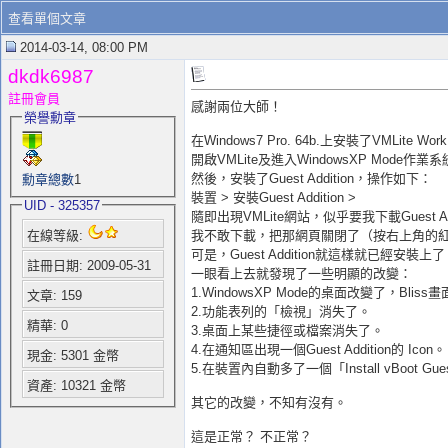
查看單個文章
2014-03-14, 08:00 PM
dkdk6987
註冊會員
感謝兩位大師！
榮譽勳章
在Windows7 Pro. 64b.上安裝了VMLite Wor
開啟VMLite及進入WindowsXP Mode作業
然後，安裝了Guest Addition，操作如下：
勳章總數
1
裝置 > 安裝Guest Addition >
UID - 325357
隨即出現VMLite網站，似乎要我下載Guest Add
我不敢下載，把那網頁關閉了（按右上角的紅
在線等級:
可是，Guest Addition就這樣就已經安裝上
註冊日期: 2009-05-31
一眼看上去就發現了一些明顯的改變：
1.WindowsXP Mode的桌面改變了，Bli
文章: 159
2.功能表列的「檢視」消失了。
精華: 0
3.桌面上某些捷徑或檔案消失了。
4.在通知區出現一個Guest Addition的 Icon。
現金: 5301 金幣
5.在裝置內自動多了一個「Install vBoot Guest
資產: 10321 金幣
其它的改變，不知有沒有。
這是正常？ 不正常？