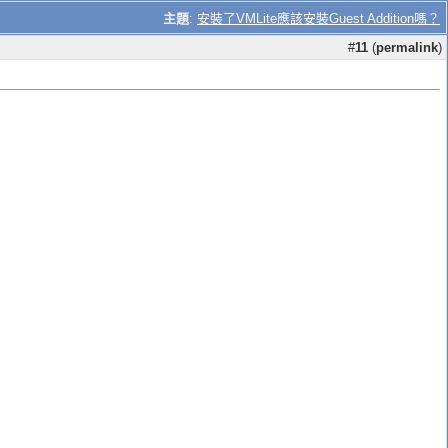
主題
:
安裝了VMLite應該安裝Guest Addition嗎？
#
11
(
permalink
)