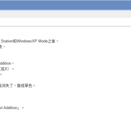
k Station和WindowsXP Mode之後，
系統，
ition，
底X）。
了。
ss畫面消失了，變成單色。
 Addition」。