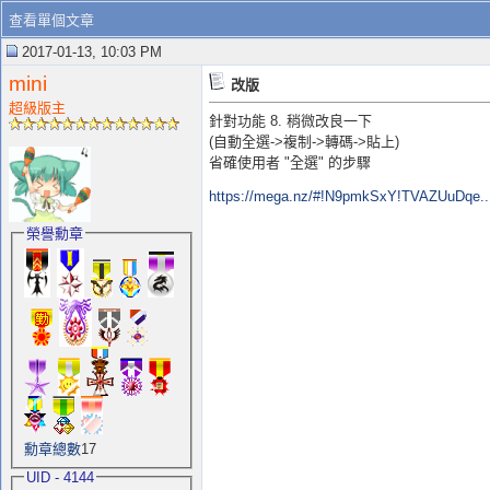
查看單個文章
2017-01-13, 10:03 PM
mini
改版
超級版主
針對功能 8. 稍微改良一下
(自動全選->複制->轉碼->貼上)
省確使用者 "全選" 的步驟
https://mega.nz/#!N9pmkSxY!TVAZUuDqe
榮譽勳章
勳章總數
17
UID - 4144