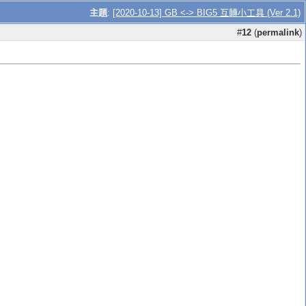
主題
:
[2020-10-13] GB <-> BIG5 互轉小工具 (Ver 2.1)
#
12
(
permalink
)