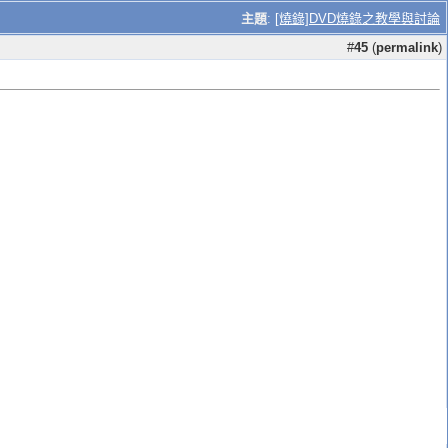
主題
:
[燒錄]DVD燒錄之教學與討論
#
45
(
permalink
)