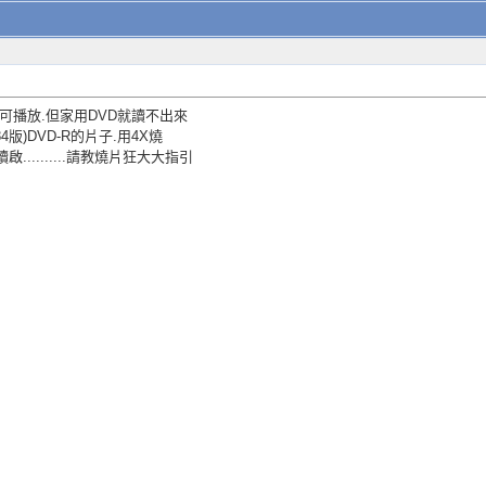
電腦可播放.但家用DVD就讀不出來
084版)DVD-R的片子.用4X燒
.........請教燒片狂大大指引