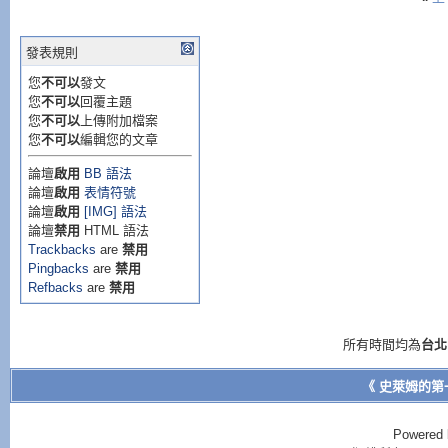
if (
tdiv
.
style
.
tdiv
.
style
.
pixe
發表規則
setTimeout
(
"mov
您
不可以
發文
}
您
不可以
回覆主題
您
不可以
上傳附加檔案
else{
您
不可以
編輯您的文章
tdiv
.
style
.
pixe
論壇
啟用
BB 語法
tdiv
.
innerHTML
=
論壇
啟用
表情符號
if (
i
==
slideima
論壇
啟用
[IMG] 語法
論壇
禁用
HTML 語法
i
=
0
Trackbacks
are
禁用
else
Pingbacks
are
禁用
Refbacks
are
禁用
i
++
}
所有時間均為
台北
}
function
move4
(
《 史萊姆的第
tdiv2
=eval(
whic
if (
tdiv2
.
style
Powered 