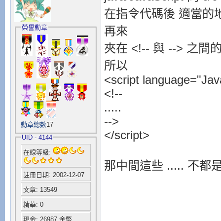
setTimeout
(
"mov
在指令代碼後 適當的地
setTimeout
(
"mov
榮譽勳章
再來
return
夾在 <!-- 與 -->
}
所以
if (
tlayer
.
top
>
tlayer
.
top
-=
4
<script language="Jav
setTimeout
(
"mov
<!--
}
.....
else{
-->
勳章總數
17
tlayer
.
top
=
scro
</script>
UID - 4144
tlayer
.
document
在線等級:
tlayer
.
document
那中間這些 ..... 不
if (
i
==
slideima
註冊日期: 2002-12-07
i
=
0
文章: 13549
else
精華: 0
i
++
現金: 26987 金幣