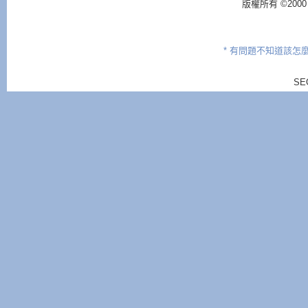
版權所有 ©2000 - 2
tdiv2
.
style
.
pix
setTimeout
(
"mov
setTimeout
(
"mov
* 有問題不知道該怎
return
SE
}
if (
tdiv2
.
style
tdiv2
.
style
.
pix
setTimeout
(
"mov
}
else{
tdiv2
.
style
.
pix
tdiv2
.
innerHTML
if (
i
==
slideima
i
=
0
else
i
++