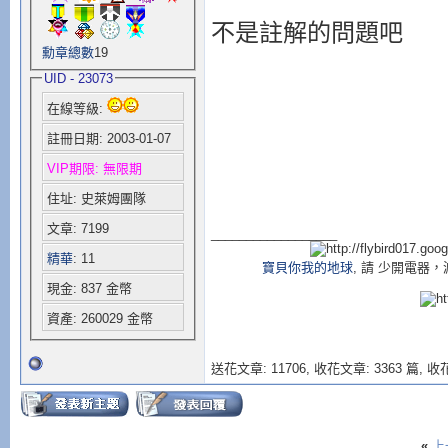
tlayer2
.
documen
不是註解的問題吧
tlayer2
.
documen
勳章總數
19
if (
i
==
slideima
UID - 23073
i
=
0
在線等級:
else
註冊日期: 2003-01-07
i
++
VIP期限: 無限期
}
住址: 史萊姆團隊
}
文章: 7199
__________________
function
move3
(
精華
: 11
tdiv
=eval(
which
寶貝你我的地球
, 請 少開電
現金: 837 金幣
if (
tdiv
.
style
.
資產: 260029 金幣
tdiv
.
style
.
pixe
setTimeout
(
"mov
送花文章: 11706,
收花文章: 3363 篇, 收花
setTimeout
(
"mov
return
}
«
上