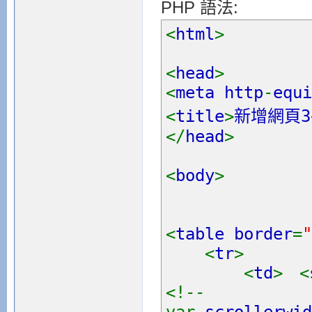
PHP 語法:
<
html
>
<
head
>
<
meta http
-
equi
<
title
>
新增網頁3
</
head
>
<
body
>
<
table border
=
<
tr
>
<
td
>
<
<!--