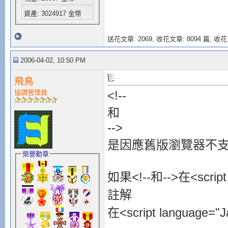
}
資產: 3024917 金幣
}
function
move2
(
送花文章: 2069,
收花文章: 8094 篇, 收花:
tlayer2
=eval(
wh
2006-04-02, 10:50 PM
if (
tlayer2
.
top
tlayer2
.
top
=
0
飛鳥
協調管理員
<!--
setTimeout
(
"mov
setTimeout
(
"mov
和
return
-->
}
是因應舊版瀏覽器不支援J
if (
tlayer2
.
top
榮譽勳章
tlayer2
.
top
-=
4
如果<!--和-->在<scri
setTimeout
(
"mov
註解
}
else{
在<script language=
tlayer2
.
top
=
scr