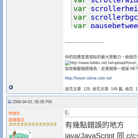
var
scrollerwid
var
scrollerhei
var
scrollerbgc
var
pausebetwee
var
slideimages
__________________
slideimages
[
0
]=
slideimages
[
1
]=
你的回應是我發貼的最大原動力，給個花
slideimages
[
2
]=
如有解壓縮密碼為：史萊姆第一個家-NETB
if (
slideimages
http://forum.slime.com.tw/
i
=
2
送花文章: 129,
收花文章: 149 篇, 收花: 1
else
i
=
0
2006-04-02, 05:05 PM
function
move1
(
mini
tlayer
=eval(
whi
超級版主
有幾點錯誤的地方
if (
tlayer
.
top
>
java/JavaScript 同 c/c
tlayer
.
top
=
0