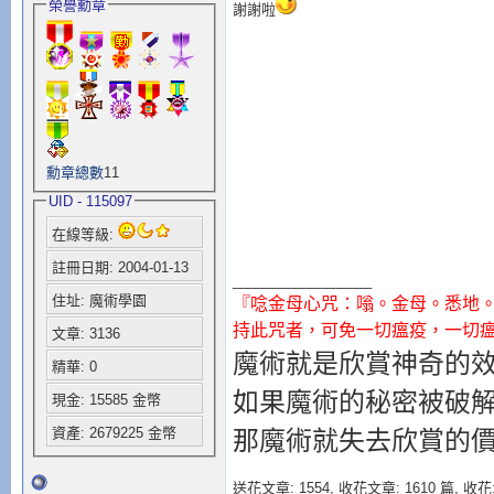
榮譽勳章
謝謝啦
勳章總數
11
UID - 115097
在線等級:
註冊日期: 2004-01-13
__________________
住址: 魔術學園
『唸金母心咒：嗡。金母。悉地
持此咒者，可免一切瘟疫，一切
文章: 3136
魔術就是欣賞神奇的
精華: 0
如果魔術的秘密被破
現金: 15585 金幣
資產: 2679225 金幣
那魔術就失去欣賞的
送花文章: 1554,
收花文章: 1610 篇, 收花: