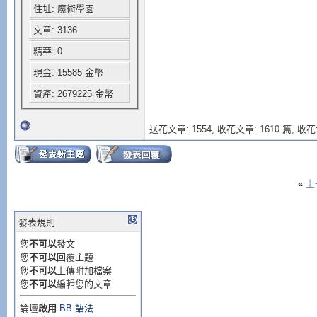
住址: 魔術學園
文章: 3136
精華: 0
現金: 15585 金幣
資產: 2679225 金幣
送花文章: 1554,
收花文章: 1610 篇, 收花:
«
上
發表規則
您
不可以
發文
您
不可以
回覆主題
您
不可以
上傳附加檔案
您
不可以
編輯您的文章
論壇
啟用
BB 語法