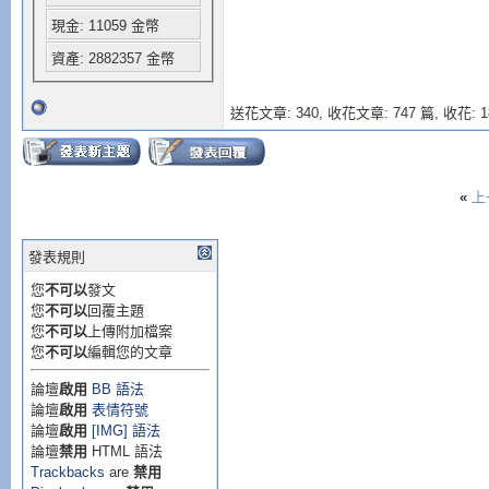
現金: 11059 金幣
資產: 2882357 金幣
送花文章: 340,
收花文章: 747 篇, 收花: 1
«
上
發表規則
您
不可以
發文
您
不可以
回覆主題
您
不可以
上傳附加檔案
您
不可以
編輯您的文章
論壇
啟用
BB 語法
論壇
啟用
表情符號
論壇
啟用
[IMG] 語法
論壇
禁用
HTML 語法
Trackbacks
are
禁用