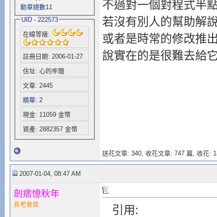
不過對一個對程式半點
勳章總數
11
若沒有別人的幫助解說
UID - 222573
在線等級:
或者是時常的修改推出
說實在的是很難去給它
註冊日期: 2006-01-27
住址: 心的牢寵
文章: 2445
精華
: 2
現金: 11059 金幣
資產: 2882357 金幣
送花文章: 340,
收花文章: 747 篇, 收花: 1
2007-01-04, 08:47 AM
劍痞憶秋年
長老會員
引用: