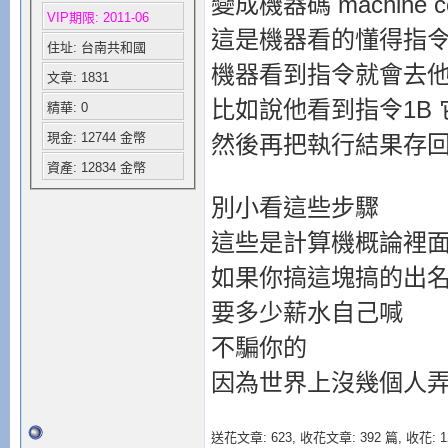
變成機器碼 machine c
VIP期限: 2011-06
這是機器看的懂得指
住址: 台南共和國
機器看到指令就會去
文章: 1831
比如說他看到指令1B
精華: 0
現金: 12744 金幣
然後再把執行結果存回
資產: 12834 金幣
別小看這些步驟
這些是計算機概論裡
如果你搞這塊搞的出
要多少薪水自己喊
不騙你的
因為世界上沒幾個人
送花文章: 623,
收花文章: 392 篇, 收花: 1