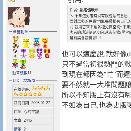
作者:
劍痞憶秋年
ㄟ,不知道劣者有沒有誤會您的意思,
面對眾多的免費空間,每種都有自己
式,就用它來下載各種免費空間~不
榮譽勳章
劣者的想法倒是反向,就去記錄/學習每
若有誤會請見諒!!!!
也可以這麼說,就好像ddm,
只不過當初很熱門的軟
到現在都因為"忙"而
勳章總數
11
UID - 222573
要不然就一大堆問題讓
在線等級:
所以不知版上有沒有哪
註冊日期: 2006-01-27
不如為自己,也為史版
住址: 心的牢寵
文章: 2445
精華
: 2