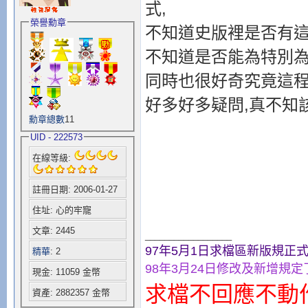
式,
榮譽勳章
不知道史版裡是否有這
不知道是否能為特別為
同時也很好奇究竟這程
好多好多疑問,真不知
勳章總數
11
UID - 222573
在線等級:
註冊日期: 2006-01-27
住址: 心的牢寵
文章: 2445
__________________
97年5月1日求檔區新版規正式
精華
: 2
98年3月24日修改及新增規定了
現金: 11059 金幣
求檔不回應不動作
資產: 2882357 金幣