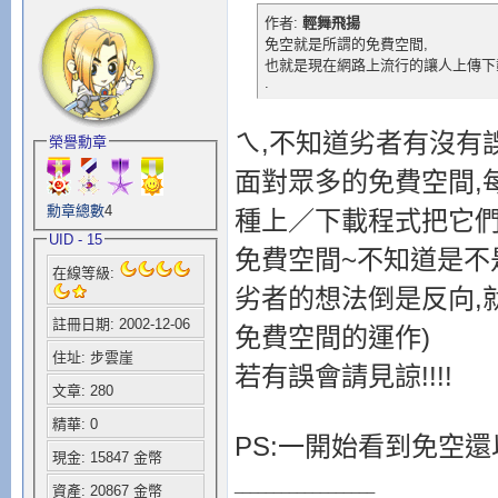
作者:
輕舞飛揚
免空就是所謂的免費空間,
也就是現在網路上流行的讓人上傳下
.
ㄟ,不知道劣者有沒有
榮譽勳章
面對眾多的免費空間,
勳章總數
4
種上／下載程式把它們
UID - 15
免費空間~不知道是不
在線等級:
劣者的想法倒是反向,就
註冊日期: 2002-12-06
免費空間的運作)
住址: 步雲崖
若有誤會請見諒!!!!
文章: 280
精華: 0
PS:一開始看到免空
現金: 15847 金幣
__________________
資產: 20867 金幣