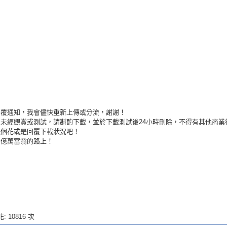
回覆通知，我會儘快重新上傳或分流，謝謝！
未經觀賞或測試，請斟酌下載，並於下載測試後24小時刪除，不得有其他商業
送個花或是回覆下載狀況吧！
為億萬富翁的路上！
: 10816 次