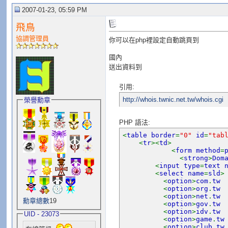
2007-01-23, 05:59 PM
飛鳥
協調管理員
你可以在php裡設定自動跳頁到
國內
送出資料到
引用:
http://whois.twnic.net.tw/whois.cgi
榮譽勳章
PHP 語法:
<
table border
=
"0"
id
=
"tab
<
tr
><
td
>
<
form method
=
<
strong
>
Dom
<
input type
=
text 
<
select name
=
sld
>
<
option
>
com
.
tw
<
option
>
org
.
tw
<
option
>
net
.
tw
勳章總數
19
<
option
>
gov
.
tw
<
option
>
idv
.
tw
UID - 23073
<
option
>
game
.
t
<
option
>
club
.
t