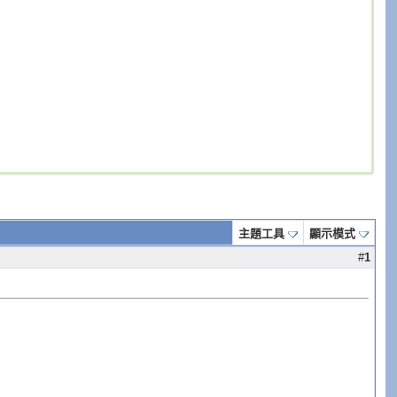
主題工具
顯示模式
#
1