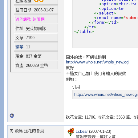
在線等級:
<
option
>
ebiz
.
t
<
option
>
tw
註冊日期: 2003-01-07
</
select
>
<
input name
=
"subm
VIP期限: 無限期
</
form
></
td
>
</
tr
>
住址: 史萊姆團隊
</
table
>
文章: 7199
精華
: 11
現金: 837 金幣
國外的話，可網址跳到
http://www.whois.net/whois_new.cgi
資產: 260029 金幣
就好
不過要自己加上使用考輸入的變數
例如：
引用:
http://www.whois.net/whois_new.cg
送花文章: 11706,
收花文章: 3363 篇, 收花
向 飛鳥 送花的會員:
ccbear
(2007-01-23)
感謝您發表一篇好文章