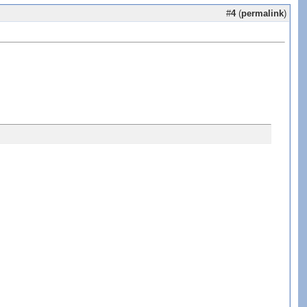
#
4
(
permalink
)
ce="Arial">