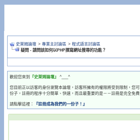
史萊姆論壇
>
專業主討論區
>
程式語言討論區
疑問 - 請問該如何以PHP撰寫網址搜尋的功能？
歡迎您來到
『史萊姆論壇』
^___^
您目前正以訪客的身份瀏覽本論壇，訪客所擁有的權限將受到限制，您可
份子，註冊的程序十分簡單、快速，而且最重要的是－－註冊是完全免費
請點擊這裡：
『註冊成為我們的一份子！』