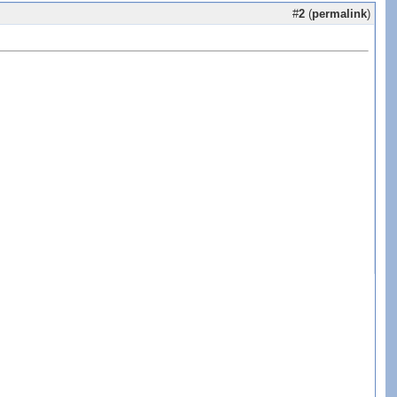
#
2
(
permalink
)