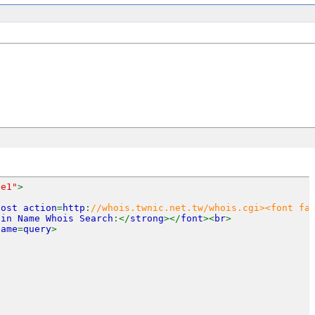
le1"
>
post action
=
http
:
//whois.twnic.net.tw/whois.cgi><font fa
ain Name Whois Search
:</
strong
></
font
><
br
>
name
=
query
>
w
w