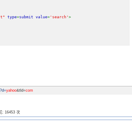
w
it"
type
=
submit value
=
'search'
>
i?d=
yahoo
&tld=
com
: 16453 次