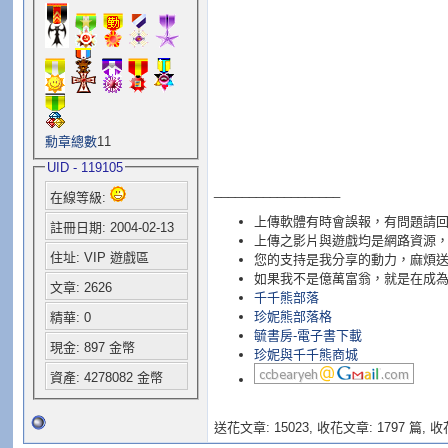
勳章總數
11
UID - 119105
__________________
在線等級:
上傳軟體有時會誤報，有問題請
註冊日期: 2004-02-13
上傳之影片與遊戲均是網路資源，
住址: VIP 遊戲區
您的支持是我分享的動力，麻煩
如果我不是億萬富翁，就是在成
文章: 2626
千千熊部落
珍妮熊部落格
精華: 0
毓書房-電子書下載
現金: 897 金幣
珍妮與千千熊商城
資產: 4278082 金幣
送花文章: 15023,
收花文章: 1797 篇, 收花