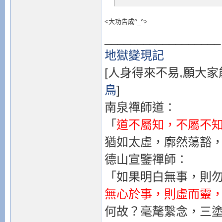
<大功告成^_^>
__________________
地獄變現記
[人身得來不易,願大家
鳥
]
南泉禪師道：
「
道不屬知，不屬不
猶如太虛，廓然蕩豁
德山宣鑒禪師：
「如果明白無事，則
無心於事，則虛而靈
何故？毫氂繫念，三