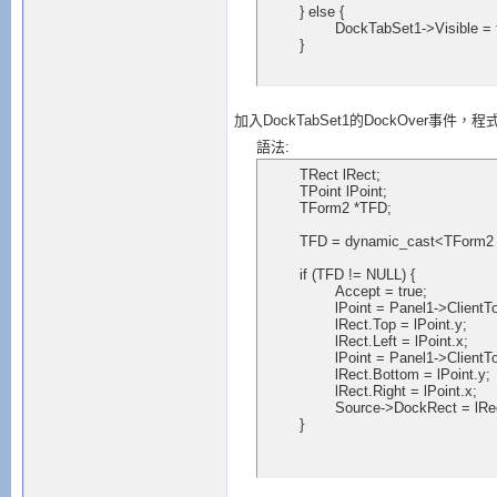
	} else {

		DockTabSet1->Visible = false;

	}
加入DockTabSet1的DockOver事件，
語法:
	TRect lRect;

	TPoint lPoint;

	TForm2 *TFD;

	TFD = dynamic_cast<TForm2 *>(Source->Control);

	if (TFD != NULL) {

		Accept = true;

		lPoint = Panel1->ClientToScreen(Point(0, 0));

		lRect.Top = lPoint.y;

		lRect.Left = lPoint.x;

		lPoint = Panel1->ClientToScreen(Point(150, Panel1->Height));

		lRect.Bottom = lPoint.y;

		lRect.Right = lPoint.x;

		Source->DockRect = lRect;

	}