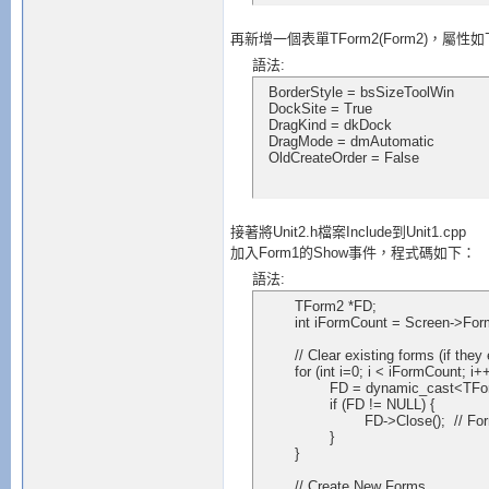
再新增一個表單TForm2(Form2)，屬性
語法:
  BorderStyle = bsSizeToolWin

  DockSite = True

  DragKind = dkDock

  DragMode = dmAutomatic

  OldCreateOrder = False
接著將Unit2.h檔案Include到Unit1.cpp
加入Form1的Show事件，程式碼如下：
語法:
	TForm2 *FD;

	int iFormCount = Screen->FormCount;

	// Clear existing forms (if they exist)

	for (int i=0; i < iFormCount; i++) {

		FD = dynamic_cast<TForm2 *>(Screen->Forms[i]);

		if (FD != NULL) {

			FD->Close();  // Forms are set to auto-free on close

		}

	}

	// Create New Forms
