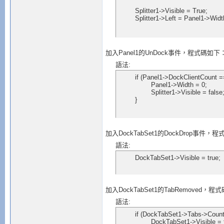
	Splitter1->Visible = True;

	Splitter1->Left = Panel1->Widt
加入Panel1的UnDock事件，程式碼如下
語法:
	if (Panel1->DockClientCount == 1) {

		Panel1->Width = 0;

		Splitter1->Visible = false;

	}
加入DockTabSet1的DockDrop事件，
語法:
	DockTabSet1->Visible = true;
加入DockTabSet1的TabRemoved，
語法:
	if (DockTabSet1->Tabs->Count > 0) {

		DockTabSet1->Visible = true;
