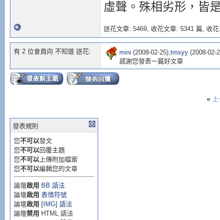
虛聲。殊相劣形，皆
送花文章: 5469,
收花文章: 5341 篇, 收花:
有 2 位會員向 不知道 送花:
mini
(2008-02-25),
tmsyy
(2008-02-2
感謝您發表一篇好文章
«
上
發表規則
您
不可以
發文
您
不可以
回覆主題
您
不可以
上傳附加檔案
您
不可以
編輯您的文章
論壇
啟用
BB 語法
論壇
啟用
表情符號
論壇
啟用
[IMG] 語法
論壇
禁用
HTML 語法