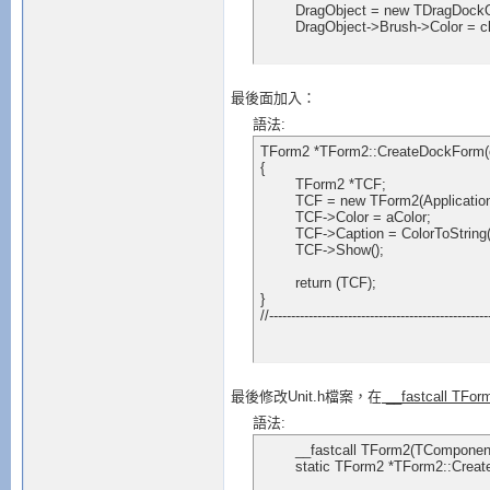
	DragObject = new TDragDockObjectEx(this);

	DragObject->Brush->Color = c
最後面加入：
語法:
TForm2 *TForm2::CreateDockForm(co
{

	TForm2 *TCF;

	TCF = new TForm2(Application);

	TCF->Color = aColor;

	TCF->Caption = ColorToString(aColor);

	TCF->Show();

	return (TCF);

}

//--------------------------------------------------
最後修改Unit.h檔案，在
__fastcall TFor
語法:
	__fastcall TForm2(TComponent* Owner, const TColor aColor);

	static TForm2 *TForm2::Creat