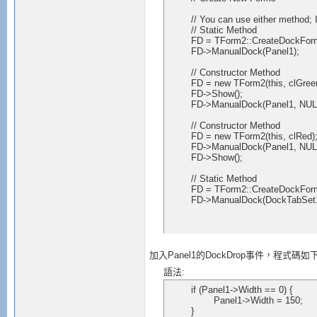
	// You can use either method; I just show both to show both.  ;-)

	// Static Method

	FD = TForm2::CreateDockForm(clBlue);

	FD->ManualDock(Panel1);

	// Constructor Method

	FD = new TForm2(this, clGreen);

	FD->Show();

	FD->ManualDock(Panel1, NULL, alTop);

	// Constructor Method

	FD = new TForm2(this, clRed);

	FD->ManualDock(Panel1, NULL, alRight);

	FD->Show();

	// Static Method

	FD = TForm2::CreateDockForm(clWhite);

	FD->ManualDock(DockTabSet1
加入Panel1的DockDrop事件，程式碼如
語法:
	if (Panel1->Width == 0) {

		Panel1->Width = 150;

	}
