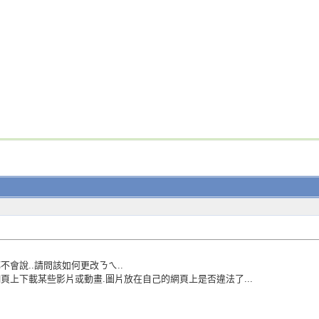
都不會說..請問該如何更改ㄋㄟ..
他網頁上下載某些影片或動畫.圖片放在自己的網頁上是否違法了...