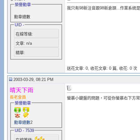
榮譽勳章
我只有98新注音跟98新倉頡...作業系統是w
勳章總數
UID -
在線等級:
文章: n/a
精華:
送花文章: 0,
收花文章: 0 篇, 收花: 0 次
2003-03-29, 08:21 PM
晴天下雨
長老會員
螢慕小鍵盤的問題，可從你螢慕右下方常
榮譽勳章
勳章總數
2
UID - 7539
在線等級: