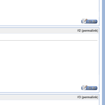
#
2
(
permalink
)
#
3
(
permalink
)