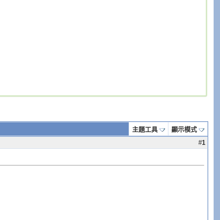
主題工具
顯示模式
#
1