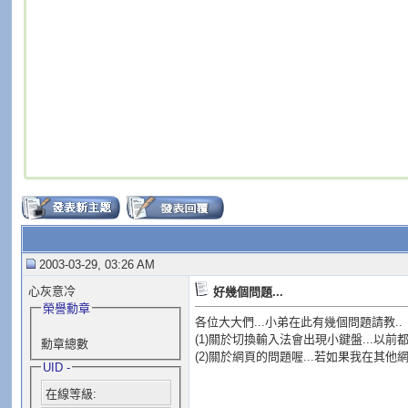
2003-03-29, 03:26 AM
心灰意冷
好幾個問題...
榮譽勳章
各位大大們...小弟在此有幾個問題請教..
(1)關於切換輸入法會出現小鍵盤...以前
勳章總數
(2)關於網頁的問題喔...若如果我在其
UID -
在線等級: