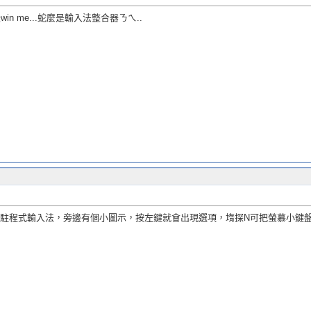
in me...蛇麼是輸入法整合器ㄋㄟ..
駐程式輸入法，旁邊有個小圖示，按左鍵就會出現選項，堶探N可把螢慕小鍵