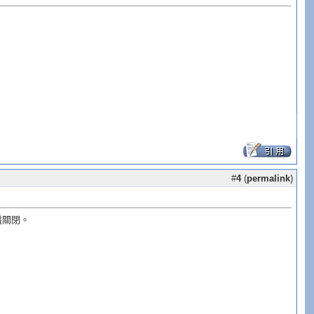
#
4
(
permalink
)
盤關閉。