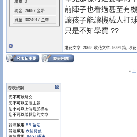
精華: 0
前陣子也看過甚至有
現金: 26987 金幣
讓孩子能讓機械人打
資產: 3024917 金幣
只是不知學費 ??
送花文章: 2069,
收花文章: 8094 篇, 收花:
«
上
發表規則
您
不可以
發文
您
不可以
回覆主題
您
不可以
上傳附加檔案
您
不可以
編輯您的文章
論壇
啟用
BB 語法
論壇
啟用
表情符號
論壇
啟用
[IMG] 語法