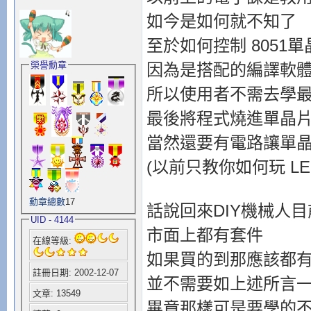
如今是如何就不知了
至於如何控制 8051
榮譽勳章
因為是搭配的編譯軟
所以使用者不需去學
最後將程式燒進單晶
當然還要有電路讓單
(以前只教你如何玩 LE
勳章總數
17
話說回來DIY機械人
UID - 4144
市面上都有套件
在線等級:
如果買的到那應該都
註冊日期: 2002-12-07
並不需要如上述所言一
文章: 13549
畢竟那樣可是要學的