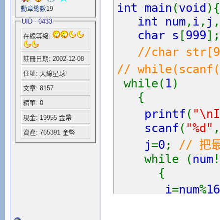
int main
(
void
)
勳章總數
19
int num
,
i
,
j
,
UID - 6433
char s
[
999
]
在線等級:
//char st
註冊日期: 2002-12-08
// while(sc
住址: 天線星球
while(
1
)
文章: 8157
{
精華: 0
printf
(
"\nI
現金: 19955 金幣
scanf
(
"%d"
,
資產: 765391 金幣
j
=
0
;
// 把
while (
num
!
{
i
=
num
%
16
switch(
i
{