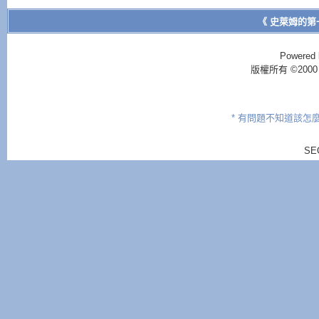
}
{
《 史萊姆的第
// 構成數
return
0
;
printf
(
"\
Powered 
}
版權所有 ©2000 - 2
scanf
(
"%d"
,
// 係利用長
* 有問題不知道該怎
// 但是數值
SE
Quotient
=
Nu
Base
=
16
;
/
Index
=
0
;
/
while (
Quo
{
Residue
Quotien