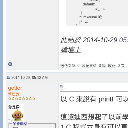
             default:  

                  	s[j]=i;

           }  

          num=num/16;   

          j+=1; 

       } 

       j-=1; 

      for(i=j;i>=0;i--){ 

此帖於 2014-10-29
05
          printf("%s",s[i]); 

       } 

論壇上
      j=0; 

       printf("\n"); 

  }  

    return 0;   

送花文章: 0,
收花文章: 0 篇, 收花: 0 次
}
2014-10-29, 05:12 AM
getter
管理員
以 C 來說有 printf
這讓迪西想起了以前學校
榮譽勳章
1.C 程式本身有可以直