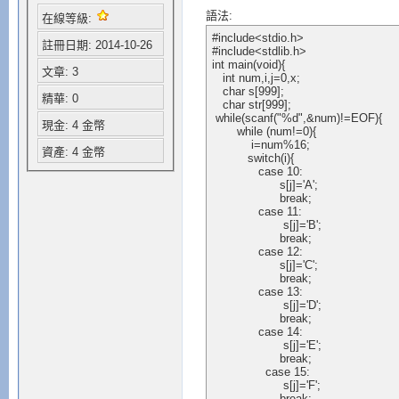
語法:
在線等級:
#include<stdio.h>  

註冊日期: 2014-10-26
#include<stdlib.h>  

int main(void){  

文章: 3
   int num,i,j=0,x;  

   char s[999]; 

精華: 0
   char str[999];

 while(scanf("%d",&num)!=EOF){  

現金: 4 金幣
       while (num!=0){ 

           i=num%16;  

資產: 4 金幣
          switch(i){  

             case 10:  

                   s[j]='A'; 

                   break;  

             case 11:  

                    s[j]='B';  

                   break;  

             case 12:  

                   s[j]='C';  

                   break;  

             case 13:  

                    s[j]='D'; 

                   break;  

             case 14:  

                    s[j]='E'; 

                   break;    

               case 15:  

                    s[j]='F'; 

                   break;  
