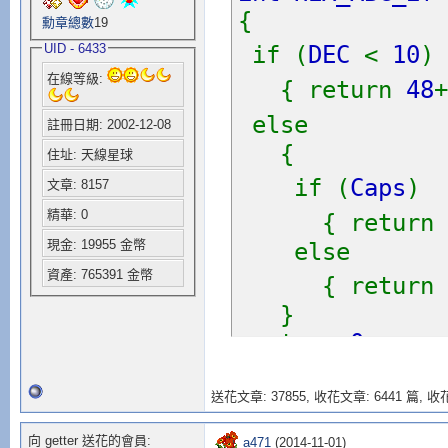
{
case
勳章總數
19
s
[
j
UID - 6433
if (
DEC
<
10
)
brea
在線等級:
{ return
48
+
else
註冊日期: 2002-12-08
case
{
住址: 天線星球
s
[
j
if (
Caps
)
break
文章: 8157
精華: 0
{ return
defaul
現金: 19955 金幣
els
資產: 765391 金幣
{ return
}
return
0
;
}
}
num
=
num
/
送花文章: 37855,
收花文章: 6441 篇, 收花
j
+=
1
;
}
向 getter 送花的會員:
a471
(2014-11-01)