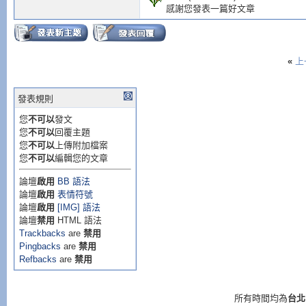
感謝您發表一篇好文章
s
[
j
]=
'\0
// 主程式
int main
(
int ar
// j-=1; 可
«
上
{
int Index
;
/
printf
(
"Otpu
發表規則
char Display
[
2
//for (i=j;i>
您
不可以
發文
int Base
,
Quoti
您
不可以
回覆主題
// { prin
您
不可以
上傳附加檔案
// Base=進位轉
您
不可以
編輯您的文章
// Residue=
for (
i
=
j
-
1
;
i
論壇
啟用
BB 語法
論壇
啟用
表情符號
{
printf
(
int i
;
論壇
啟用
[IMG] 語法
論壇
禁用
HTML 語法
char Temp
;
Trackbacks
are
禁用
printf
(
"]"
Pingbacks
are
禁用
Refbacks
are
禁用
// j=0; 這
printf
(
"\n"
while(
1
)
// 
所有時間均為
台北