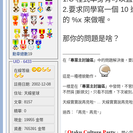
2.要求同學寫一個 10 
的 %x 來做喔。
那你的問題是啥？
__________________
勳章總數
19
在「
專業主討論區
」中的問題解決後，要
UID - 6433
在線等級:
這是一種禮貌動作。
註冊日期: 2002-12-08
一樣是在「
專業主討論區
」中發問，不管
不然搞 [斷頭文]，只看不回應，下次被
住址: 天線星球
天線寶寶說再見啦~ ... 天線寶寶說再見啦
文章: 8157
精華: 0
迪西：「再見~ 再見~」
現金: 19955 金幣
資產: 765391 金幣
O
taku
C
ulture
P
arty
『
』
關心您 