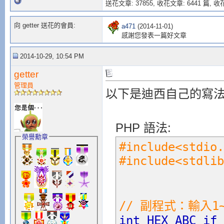
送花文章: 37855,
收花文章: 6441 篇, 收花
case
s
[
j
向 getter 送花的會員:
a471
(2014-11-01)
感謝您發表一篇好文章
break
2014-10-29, 10:54 PM
case
getter
s
[
j
]
管理員
以下是迪西自己的寫
break
case
PHP 語法:
s
[
j
榮譽勳章
#include<stdi
break
#include<stdl
case
s
[
j
// 副程式：輸入1~1
break
int HEX_ABC_if