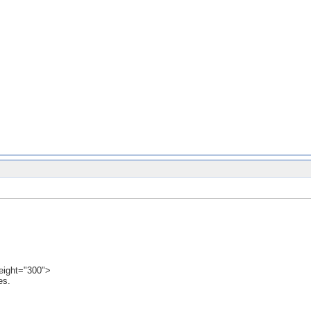
eight="300">
es.