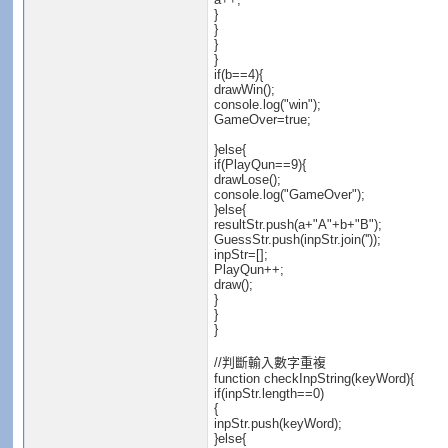
}
}
}
}
if(b==4){
drawWin();
console.log("win");
GameOver=true;
}else{
if(PlayQun==9){
drawLose();
console.log("GameOver");
}else{
resultStr.push(a+"A"+b+"B");
GuessStr.push(inpStr.join(''));
inpStr=[];
PlayQun++;
draw();
}
}
}
//判斷輸入數字重複
function checkInpString(keyWord){
if(inpStr.length==0)
{
inpStr.push(keyWord);
}else{