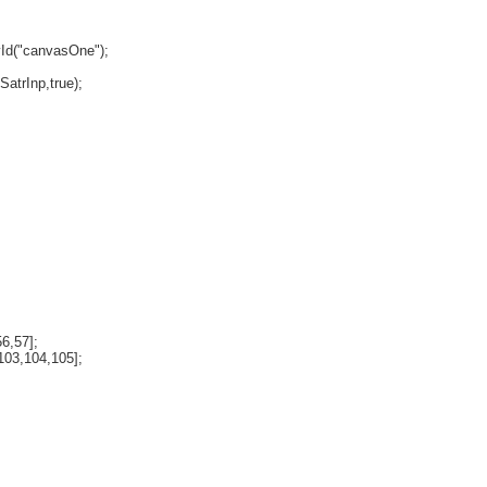
Id("canvasOne");
atrInp,true);
6,57];
103,104,105];