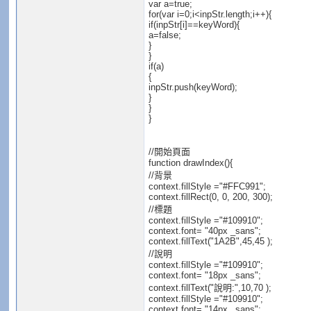
var a=true;
for(var i=0;i<inpStr.length;i++){
if(inpStr[i]==keyWord){
a=false;
}
}
if(a)
{
inpStr.push(keyWord);
}
}
}
//開始頁面
function drawIndex(){
//背景
context.fillStyle ="#FFC991";
context.fillRect(0, 0, 200, 300);
//標題
context.fillStyle ="#109910";
context.font= "40px _sans";
context.fillText("1A2B",45,45 );
//說明
context.fillStyle ="#109910";
context.font= "18px _sans";
context.fillText("說明:",10,70 );
context.fillStyle ="#109910";
context.font= "14px _sans";