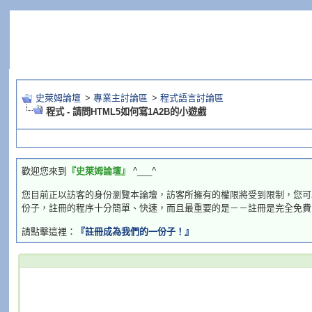
史萊姆論壇
>
專業主討論區
>
程式語言討論區
程式 - 請問HTML5如何寫1A2B的小遊戲
歡迎您來到
『史萊姆論壇』
^___^
您目前正以訪客的身份瀏覽本論壇，訪客所擁有的權限將受到限制，您可
份子，註冊的程序十分簡單、快速，而且最重要的是－－註冊是完全免費
請點擊這裡：
『註冊成為我們的一份子！』