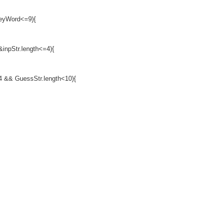
keyWord<=9){
inpStr.length<=4){
4 && GuessStr.length<10){