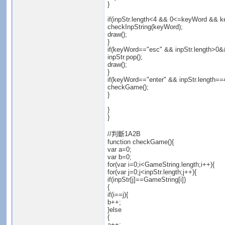
}
if(inpStr.length<4 && 0<=keyWord && 
checkInpString(keyWord);
draw();
}
if(keyWord=="esc" && inpStr.length>0&&
inpStr.pop();
draw();
}
if(keyWord=="enter" && inpStr.length==
checkGame();
}
}
}
//判斷1A2B
function checkGame(){
var a=0;
var b=0;
for(var i=0;i<GameString.length;i++){
for(var j=0;j<inpStr.length;j++){
if(inpStr[j]==GameString[i])
{
if(i==j){
b++;
}else
{
a++;