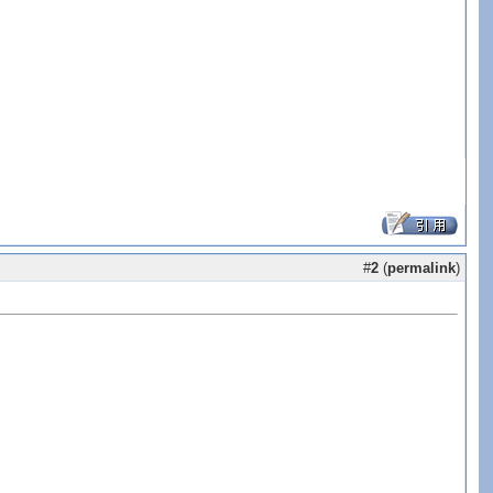
#
2
(
permalink
)