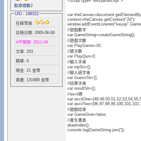
<script type="text/javascript">
勳章總數
2
UID - 198322
var theCanvas=document.getElementBy
context=theCanvas.getContext("2d");
在線等級:
window.addEventListener("keyup",GameS
//遊戲數字
註冊日期: 2005-06-08
var GameString=createGameString();
//遊戲次數
VIP期限: 2011-04
var PlayGame=10;
//猜次數
文章: 203
var PlayQun=0;
精華: 0
//輸入字串
var inpStr=[];
現金: 21 金幣
//輸入過字串
var GuessStr=[];
資產: 131988 金幣
//結果字串
var resultStr=[];
//ascii碼
var asciiOne=[48,49,50,51,52,53,54,55,5
var asciiTwo=[96,97,98,99,100,101,102,
//遊戲結束
var GameOver=false;
//產生畫面
drawIndex();
console.log(GameString.join(''));