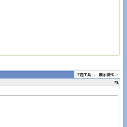
主題工具
顯示模式
#
1