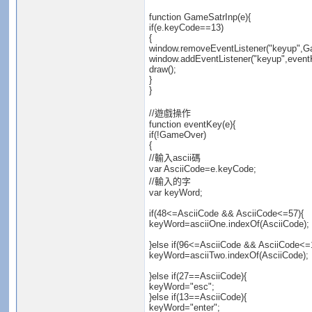
function GameSatrInp(e){
if(e.keyCode==13)
{
window.removeEventListener("keyup",G
window.addEventListener("keyup",eventK
draw();
}
}
//遊戲操作
function eventKey(e){
if(!GameOver)
{
//輸入ascii碼
var AsciiCode=e.keyCode;
//輸入的字
var keyWord;
if(48<=AsciiCode && AsciiCode<=57){
keyWord=asciiOne.indexOf(AsciiCode);
}else if(96<=AsciiCode && AsciiCode<=
keyWord=asciiTwo.indexOf(AsciiCode);
}else if(27==AsciiCode){
keyWord="esc";
}else if(13==AsciiCode){
keyWord="enter";