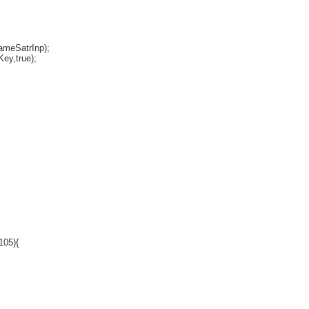
ameSatrInp);
ey,true);
105){