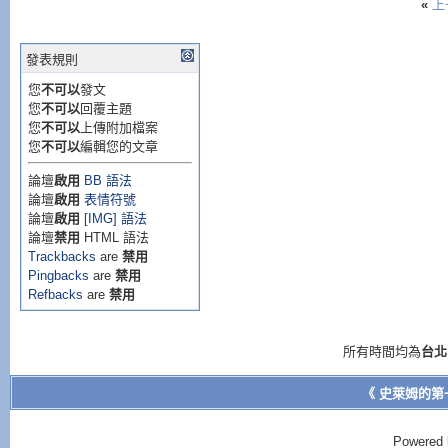
«
上
發表規則
您
不可以
發文
您
不可以
回覆主題
您
不可以
上傳附加檔案
您
不可以
編輯您的文章
論壇
啟用
BB 語法
論壇
啟用
表情符號
論壇
啟用
[IMG] 語法
論壇
禁用
HTML 語法
Trackbacks
are
禁用
Pingbacks
are
禁用
Refbacks
are
禁用
所有時間均為
台北
《 史萊姆的第
Powered 