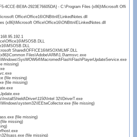
F5-4CCE-BE8A-2923E76605DA} - C:\Program Files (x86)\Microsoft Offi
osoft Office\Office16\ONBttnIELinkedNotes.dll
(x86)\Microsoft Office\Office16\ONBttnIELinkedNotes.dll
168.95.192.1
fice\Office16\MSOSB.DLL
fice16\MSOSB.DLL
s\Microsoft Shared\OFFICE16\MSOXMLMF.DLL
s (x86)\Common Files\Adobe\ARM\1.0\armsvc.exe
- C:\Windows\SysWOW64\Macromed\Flash\FlashPlayerUpdateService.exe
e missing)
exe
Svc.exe
 (file missing)
 (file missing)
ate.exe
eUpdate.exe
InstallShield\Driver\1150\Intel 32\IDriverT.exe
\Windows\system32\IEEtwCollector.exe (file missing)
s.exe (file missing)
ile missing)
ing)
rfhost.exe
2\lsass.exe (file missing)