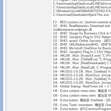
C:\Users\aa\AppData\Local\LINE\bin\cu
C:\Users\aa\AppData\Local\LINE\bin\cur
C:\Windows\SysWOW64\NOTEPAD.EX
C:\Users\aa\Downloads\HijackThis.exe
F2 - REG:system.ini: UserInit=userinit.
O2 - BHO: RealNetworks Download and R
\rndlbrowserrecordplugin.dll
O2 - BHO: Skype for Business Click to
O2 - BHO: Java(tm) Plug-In SSV Helper
O2 - BHO: avast! Online Security - {
O2 - BHO: URLRedirectionBHO - {B4
O2 - BHO: Microsoft OneDrive for B
O2 - BHO: Java(tm) Plug-In 2 SSV Help
O4 - HKLM\..\Run: [AvastUI.exe] "C:\P
O4 - HKLM\..\Run: [TkBellExe] "C:\Prog
O4 - HKLM\..\Run: [RealDownloader] C:
O4 - HKLM\..\Run: [RaidCall] :C:\Progr
O4 - HKUS\S-1-5-19\..\Run: [Sidebar]
O4 - HKUS\S-1-5-19\..\RunOnce: [mct
O4 - HKUS\S-1-5-20\..\Run: [Sidebar]
O4 - HKUS\S-1-5-20\..\RunOnce: [mct
O4 - Global Startup: RealTimes.lnk = C
O8 - Extra context menu item: 傳送至 O
O8 - Extra context menu item: 匯出至 M
O9 - Extra button: 傳送至 OneNote - {267
O9 - Extra 'Tools' menuitem: 傳送至 OneN
O9 - Extra button: @%CommonProgramFil