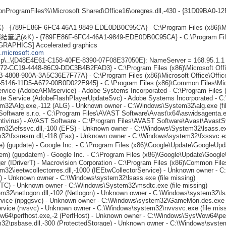
ProgramFiles%\Microsoft Shared\Office16\oregres.dll,-430 - {31D09BA0-12
- {789FE86F-6FC4-46A1-9849-EDE0DB0C95CA} - C:\Program Files (x86)\Micr
 連結筆記(&K) - {789FE86F-6FC4-46A1-9849-EDE0DB0C95CA} - C:\Program Files 
RAPHICS] Accelerated graphics
te.microsoft.com
p\..\{D48E4E61-C158-40FE-8390-07F08E37050E}: NameServer = 168.95.1.1 
B272-CC19-4448-86C9-DDC3B4B2FAD3} - C:\Program Files (x86)\Microsoft Of
3B-4808-900A-3A5C36E7F77A} - C:\Program Files (x86)\Microsoft Office\Of
583E5-5146-11D5-A672-00B0D022E945} - C:\Program Files (x86)\Common File
ervice (AdobeARMservice) - Adobe Systems Incorporated - C:\Program File
date Service (AdobeFlashPlayerUpdateSvc) - Adobe Systems Incorporated 
2\Alg.exe,-112 (ALG) - Unknown owner - C:\Windows\System32\alg.exe (fil
oftware s.r.o. - C:\Program Files\AVAST Software\Avast\x64\aswidsagenta.
 Antivirus) - AVAST Software - C:\Program Files\AVAST Software\Avast\Avast
2\efssvc.dll,-100 (EFS) - Unknown owner - C:\Windows\System32\lsass.exe
\fxsresm.dll,-118 (Fax) - Unknown owner - C:\Windows\system32\fxssvc.exe
(gupdate) - Google Inc. - C:\Program Files (x86)\Google\Update\GoogleUpd
) (gupdatem) - Google Inc. - C:\Program Files (x86)\Google\Update\Googl
er (IDriverT) - Macrovision Corporation - C:\Program Files (x86)\Common Files\
\ieetwcollectorres.dll,-1000 (IEEtwCollectorService) - Unknown owner - C:
o) - Unknown owner - C:\Windows\system32\lsass.exe (file missing)
TC) - Unknown owner - C:\Windows\System32\msdtc.exe (file missing)
\netlogon.dll,-102 (Netlogon) - Unknown owner - C:\Windows\system32\lsas
vice (npggsvc) - Unknown owner - C:\Windows\system32\GameMon.des.exe (f
ervice (nvsvc) - Unknown owner - C:\Windows\system32\nvvsvc.exe (file miss
4\perfhost.exe,-2 (PerfHost) - Unknown owner - C:\Windows\SysWow64\pe
\psbase.dll,-300 (ProtectedStorage) - Unknown owner - C:\Windows\system3