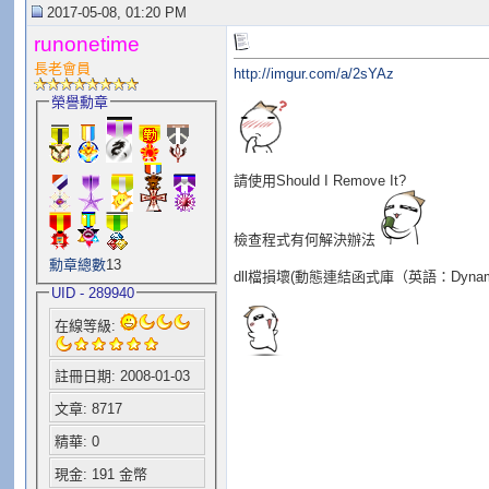
2017-05-08, 01:20 PM
runonetime
長老會員
http://imgur.com/a/2sYAz
榮譽勳章
請使用Should I Remove It?
檢查程式有何解決辦法
勳章總數
13
dll檔損壞(動態連結函式庫（英語：Dynamic-l
UID - 289940
在線等級:
註冊日期: 2008-01-03
文章: 8717
精華: 0
現金: 191 金幣