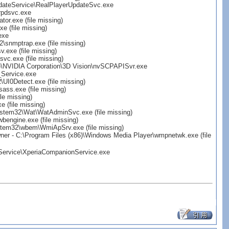
pdateService\RealPlayerUpdateSvc.exe
\rpdsvc.exe
r.exe (file missing)
 (file missing)
exe
nmptrap.exe (file missing)
exe (file missing)
c.exe (file missing)
86)\NVIDIA Corporation\3D Vision\nvSCPAPISvr.exe
_Service.exe
I0Detect.exe (file missing)
ss.exe (file missing)
e missing)
(file missing)
tem32\Wat\WatAdminSvc.exe (file missing)
engine.exe (file missing)
tem32\wbem\WmiApSrv.exe (file missing)
 C:\Program Files (x86)\Windows Media Player\wmpnetwk.exe (file
Service\XperiaCompanionService.exe