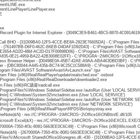
rrent\LINE.exe
rent\LinePlayer\LinePlayer.exe
E
exe
ecord Plugin for Internet Explorer - {3049C3E9-B461-4BC5-8870-4C09146192
 Call BHO - {31D09BA0-12F5-4CCE-BE8A-2923E76605DA} - C:\Program Files (x
 - {761497BB-D6F0-462C-B6EB-D4DAF1D92D43} - C:\Program Files (x86)\Java\
8E5E2654-AD2D-48bf-AC2D-D17F00898D06} - C:\Program Files\AVAST Softwar
F3A835-0E21-4959-BA22-42B3008E02FF} - C:\PROGRA~2\MICROS~1\Office
usiness Browser Helper - {D0498E0A-45B7-42AE-A9AA-ABA463DBD3BF} -
er - {DBC80044-A445-435b-BC74-9C25C1C588A9} - C:\Program Files (x86)\Java
rogram Files\AVAST Software\Avast\AvLaunch.exe" /gui
ram Files (x86)\Real\RealPlayer\update\realsched.exe" -osboot
\Program Files (x86)\Real\RealDownloader\downloader2.exe
am Files (x86)\RC語音\raidcall.exe
 %ProgramFiles%\Windows Sidebar\Sidebar.exe /autoRun (User 'LOCAL SERVI
admin] C:\Windows\System32\mctadmin.exe (User 'LOCAL SERVICE')
 %ProgramFiles%\Windows Sidebar\Sidebar.exe /autoRun (User 'NETWORK S
admin] C:\Windows\System32\mctadmin.exe (User 'NETWORK SERVICE')
:\Program Files (x86)\Real\RealPlayer\RPDS\Bin\rpsystray.exe
neNote(&N) - res://C:\PROGRA~1\MICROS~2\Office16\ONBttnIE.dll/105
icrosoft Excel(&X) - res://C:\PROGRA~1\MICROS~2\Office16\EXCEL.EXE/
0000A-7350-4f3c-8081-5663EE0C6C49} - C:\Program Files (x86)\Microsoft Of
ote(&N) - {2670000A-7350-4f3c-8081-5663EE0C6C49} - C:\Program Files (x86
es%\Microsoft Shared\Office16\oregres.dll,-430 - {31D09BA0-12F5-4CCE-BE