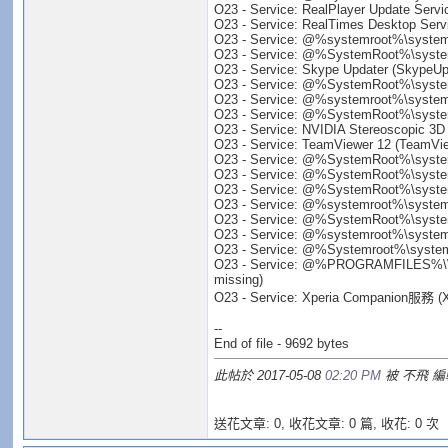
O23 - Service: RealPlayer Update Serv
O23 - Service: RealTimes Desktop Servi
O23 - Service: @%systemroot%\system32
O23 - Service: @%SystemRoot%\system3
O23 - Service: Skype Updater (SkypeUpd
O23 - Service: @%SystemRoot%\system
O23 - Service: @%systemroot%\system32
O23 - Service: @%SystemRoot%\system3
O23 - Service: NVIDIA Stereoscopic 3D 
O23 - Service: TeamViewer 12 (TeamVi
O23 - Service: @%SystemRoot%\system32
O23 - Service: @%SystemRoot%\system32
O23 - Service: @%SystemRoot%\system3
O23 - Service: @%systemroot%\system3
O23 - Service: @%SystemRoot%\system
O23 - Service: @%systemroot%\system3
O23 - Service: @%Systemroot%\system
O23 - Service: @%PROGRAMFILES%\Wind
missing)
O23 - Service: Xperia Companion服務 (X
--
End of file - 9692 bytes
此帖於 2017-05-08
02:20 PM
被 不飛 編
送花文章: 0,
收花文章: 0 篇, 收花: 0 次