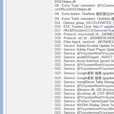
6\OCHelper.dll
O9 - Extra 'Tools' menuitem: @%Common
ce\Office16\OCHelper.dll
O9 - Extra button: OneNote 連結筆記(&K) 
O9 - Extra 'Tools' menuitem: OneNote
O11 - Options group: [ACCELERATED_G
O15 - ESC Trusted Zone:
http://*.upda
O17 - HKLM\System\CCS\Services\Tcpi
O18 - Protocol: mso-minsb.16 - {3459
O18 - Protocol: osf.16 - {5504BE45-A8
O18 - Filter hijack: text/xml - {807
O23 - Service: Adobe Acrobat Update S
O23 - Service: Adobe Flash Player Up
O23 - Service: @%SystemRoot%\system3
O23 - Service: aswbIDSAgent - AVAST S
O23 - Service: Avast Antivirus (avast!
O23 - Service: @%SystemRoot%\system3
O23 - Service: @%systemroot%\system32
O23 - Service: Google更新 服務 (gupdate) 
O23 - Service: Google更新 服務 (gupdatem
O23 - Service: InstallDriver Table Manag
O23 - Service: @%SystemRoot%\system32
O23 - Service: @keyiso.dll,-100 (KeyIs
O23 - Service: @comres.dll,-2797 (MSD
O23 - Service: @%SystemRoot%\System32
O23 - Service: nProtect GameGuard Ser
O23 - Service: NVIDIA Display Driver S
O23 - Service: @%systemroot%\sysWow6
O23 - Service: @%systemroot%\system32