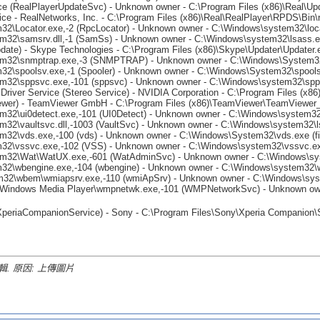
ice (RealPlayerUpdateSvc) - Unknown owner - C:\Program Files (x86)\Real\U
ce - RealNetworks, Inc. - C:\Program Files (x86)\Real\RealPlayer\RPDS\Bin
\Locator.exe,-2 (RpcLocator) - Unknown owner - C:\Windows\system32\locato
2\samsrv.dll,-1 (SamSs) - Unknown owner - C:\Windows\system32\lsass.exe
ate) - Skype Technologies - C:\Program Files (x86)\Skype\Updater\Updater.
32\snmptrap.exe,-3 (SNMPTRAP) - Unknown owner - C:\Windows\System32\s
\spoolsv.exe,-1 (Spooler) - Unknown owner - C:\Windows\System32\spoolsv.
2\sppsvc.exe,-101 (sppsvc) - Unknown owner - C:\Windows\system32\sppsv
Driver Service (Stereo Service) - NVIDIA Corporation - C:\Program Files (x
ewer) - TeamViewer GmbH - C:\Program Files (x86)\TeamViewer\TeamViewer
\ui0detect.exe,-101 (UI0Detect) - Unknown owner - C:\Windows\system32\U
\vaultsvc.dll,-1003 (VaultSvc) - Unknown owner - C:\Windows\system32\lsa
2\vds.exe,-100 (vds) - Unknown owner - C:\Windows\System32\vds.exe (fil
2\vssvc.exe,-102 (VSS) - Unknown owner - C:\Windows\system32\vssvc.exe 
32\Wat\WatUX.exe,-601 (WatAdminSvc) - Unknown owner - C:\Windows\sys
2\wbengine.exe,-104 (wbengine) - Unknown owner - C:\Windows\system32\wb
32\wbem\wmiapsrv.exe,-110 (wmiApSrv) - Unknown owner - C:\Windows\sys
ows Media Player\wmpnetwk.exe,-101 (WMPNetworkSvc) - Unknown owner -
periaCompanionService) - Sony - C:\Program Files\Sony\Xperia Companion\
輯. 原因: 上傳圖片