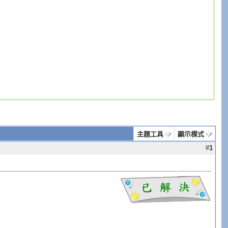
主題工具
顯示模式
#
1