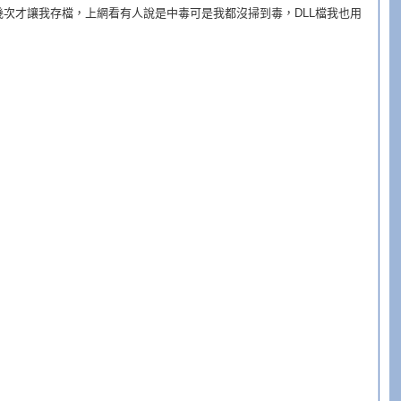
幾次才讓我存檔，上網看有人說是中毒可是我都沒掃到毒，DLL檔我也用