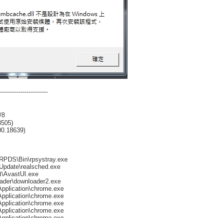
-------------------------
/8
3505)
00.18639)
\RPDS\Bin\rpsystray.exe
\Update\realsched.exe
t\AvastUI.exe
oader\downloader2.exe
Application\chrome.exe
Application\chrome.exe
Application\chrome.exe
Application\chrome.exe
Application\chrome.exe