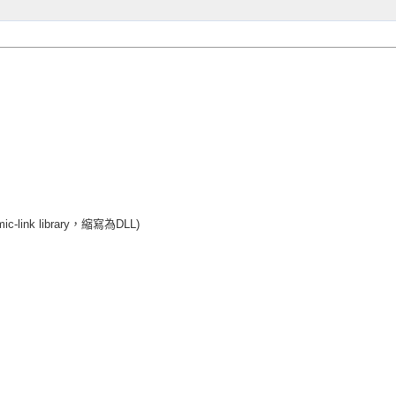
ink library，縮寫為DLL)