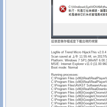
這張是做存檔或是下載出現的視窗
----------------------------------------------------------
Logfile of Trend Micro HijackThis v2.0.4
Scan saved at 上午 11:55:44, on 2017/5
Platform: Windows 7 SP1 (WinNT 6.00.
MSIE: Internet Explorer v11.0 (11.00.96
Boot mode: Normal
Running processes:
C:\Program Files (x86)\Real\RealPlayer
C:\Program Files (x86)\Real\RealPlayer
C:\Program Files\AVAST Software\Avas
C:\Program Files (x86)\Real\RealDownl
C:\Program Files (x86)\Google\Chrome\
C:\Program Files (x86)\Google\Chrome\
C:\Program Files (x86)\Google\Chrome\
C:\Program Files (x86)\Google\Chrome\
C:\Program Files (x86)\Google\Chrome\