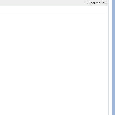
#
2
(
permalink
)