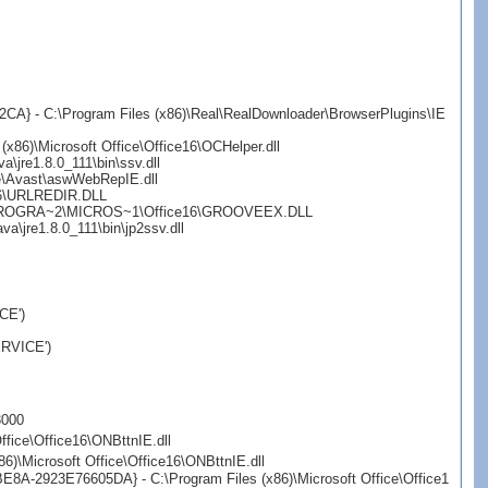
CA} - C:\Program Files (x86)\Real\RealDownloader\BrowserPlugins\IE
86)\Microsoft Office\Office16\OCHelper.dll
jre1.8.0_111\bin\ssv.dll
e\Avast\aswWebRepIE.dll
16\URLREDIR.DLL
 C:\PROGRA~2\MICROS~1\Office16\GROOVEEX.DLL
\jre1.8.0_111\bin\jp2ssv.dll
CE')
ERVICE')
3000
fice\Office16\ONBttnIE.dll
)\Microsoft Office\Office16\ONBttnIE.dll
8A-2923E76605DA} - C:\Program Files (x86)\Microsoft Office\Office1