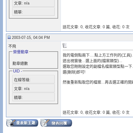
文章: n/a
精華:
送花文章: 0,
收花文章: 0 篇, 收花: 0 次
2003-07-15, 04:04 PM
不飛
榮譽勳章
我的電倒點兩下....點上方工作列的(工具).
迸出視窗後...選上面的(檔案類型)...
勳章總數
選取您剛剛設定的副檔名檔案類型點一下..
UID -
選(刪除)即可!
在線等級:
然後重新點取您的檔案...再去選正確的開
文章: n/a
精華:
送花文章: 0,
收花文章: 0 篇, 收花: 0 次