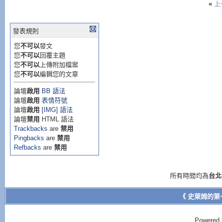
«
上
發表規則
您
不可以
發文
您
不可以
回覆主題
您
不可以
上傳附加檔案
您
不可以
編輯您的文章
論壇
啟用
BB 語法
論壇
啟用
表情符號
論壇
啟用
[IMG] 語法
論壇
禁用
HTML 語法
Trackbacks
are
禁用
Pingbacks
are
禁用
Refbacks
are
禁用
所有時間均為
台北
《 史萊姆的第
Powered 