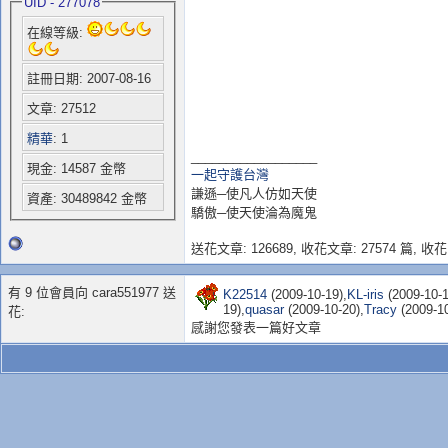
UID - 277078
在線等級:
註冊日期: 2007-08-16
文章: 27512
精華
: 1
__________________
現金: 14587 金幣
一起守護台灣
謙遜─使凡人仿如天使
資產: 30489842 金幣
驕傲─使天使淪為魔鬼
送花文章: 126689,
收花文章: 27574 篇, 收花:
有 9 位會員向 cara551977 送
K22514
(2009-10-19),
KL-iris
(2009-10-1
19),
quasar
(2009-10-20),
Tracy
(2009-10
花:
感謝您發表一篇好文章