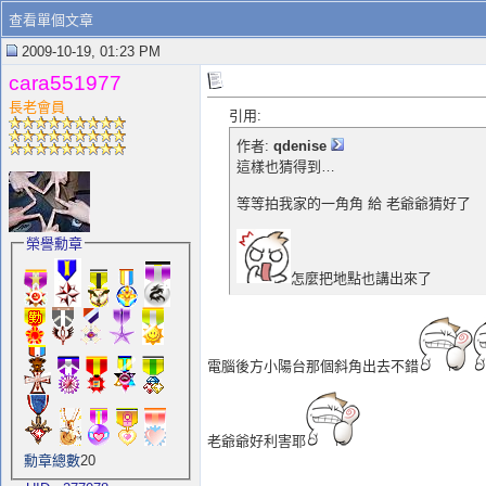
查看單個文章
2009-10-19, 01:23 PM
cara551977
長老會員
引用:
作者:
qdenise
這樣也猜得到…
等等拍我家的一角角 給 老爺爺猜好了
榮譽勳章
怎麼把地點也講出來了
電腦後方小陽台那個斜角出去不錯
老爺爺好利害耶
勳章總數
20