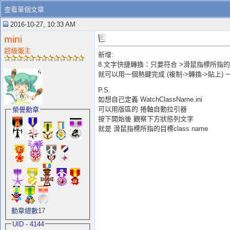
查看單個文章
2016-10-27, 10:33 AM
mini
超級版主
新增:
8.文字快捷轉換：只要符合 >滑鼠指標所指的目標為W
就可以用一個熱鍵完成 (複制->轉換->貼上)
P.S.
如想自己定義 WatchClassName.ini
可以用版區的 捲軸自動拉引器
榮譽勳章
按下開始後 觀察下方狀態列文字
就是 滑鼠指標所指的目標class name
勳章總數
17
UID - 4144