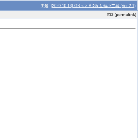
主題
:
[2020-10-13] GB <-> BIG5 互轉小工具 (Ver 2.1)
#
13
(
permalink
)