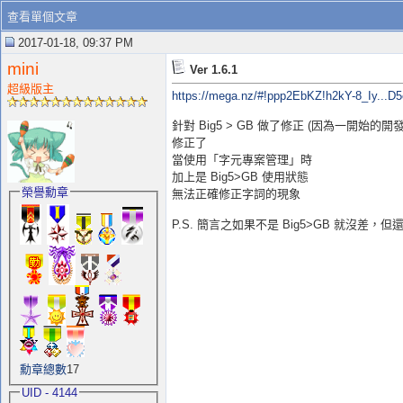
查看單個文章
2017-01-18, 09:37 PM
mini
Ver 1.6.1
超級版主
https://mega.nz/#!ppp2EbKZ!h2kY-8_Iy...
針對 Big5 > GB 做了修正 (因為一開始的
修正了
當使用「字元專案管理」時
加上是 Big5>GB 使用狀態
榮譽勳章
無法正確修正字詞的現象
P.S. 簡言之如果不是 Big5>GB 就沒差，但
勳章總數
17
UID - 4144