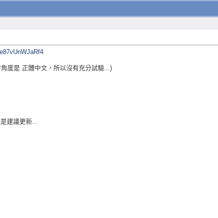
D5e87vUnWJaRf4
開發角度是 正體中文，所以沒有充分試驗...)
還是建議更新...