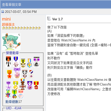
查看單個文章
2017-03-07, 03:54 PM
mini
Ver 1.7
超級版主
做了以下改版
(A)
如果「滑鼠指標下的軟體」
是登陸在 WatchClassName.ini 內
當按下熱鍵則會自動一鍵完成 (全選->複制->
榮譽勳章
如果 "沒有" 或 "暫時取消" 登陸名單
則不動作
又同狀況下如果是反白文字的話
則只對反白文字做「轉換」動作
(B)
以往需用文書軟體對 WatchClassName.ini
而且還須配合其他軟體才能了解 物件ClassN
改版後可用「編輯WatchClassName」之整
方便修改
勳章總數
17
UID - 4144