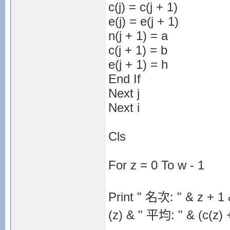
c(j) = c(j + 1)
e(j) = e(j + 1)
n(j + 1) = a
c(j + 1) = b
e(j + 1) = h
End If
Next j
Next i
Cls
For z = 0 To w - 1
Print " 名次: " & z + 1
(z) & " 平均: " & (c(z) +