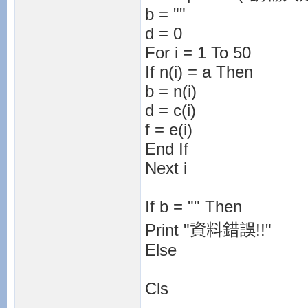
b = ""
d = 0
For i = 1 To 50
If n(i) = a Then
b = n(i)
d = c(i)
f = e(i)
End If
Next i
If b = "" Then
Print "資料錯誤!!"
Else
Cls