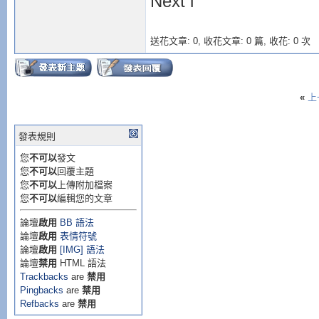
Next i
送花文章: 0,
收花文章: 0 篇, 收花: 0 次
«
上
發表規則
您
不可以
發文
您
不可以
回覆主題
您
不可以
上傳附加檔案
您
不可以
編輯您的文章
論壇
啟用
BB 語法
論壇
啟用
表情符號
論壇
啟用
[IMG] 語法
論壇
禁用
HTML 語法
Trackbacks
are
禁用
Pingbacks
are
禁用
Refbacks
are
禁用