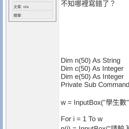
不知哪裡寫錯了？
文章: n/a
精華:
Dim n(50) As String
Dim c(50) As Integer
Dim e(50) As Integer
Private Sub Command
w = InputBox("學生數"
For i = 1 To w
n(i) = InputBox("