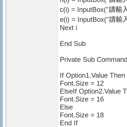
c(i) = InputBox(
e(i) = InputBox(
Next i
End Sub
Private Sub Command
If Option1.Value Then
Font.Size = 12
ElseIf Option2.Value 
Font.Size = 16
Else
Font.Size = 18
End If