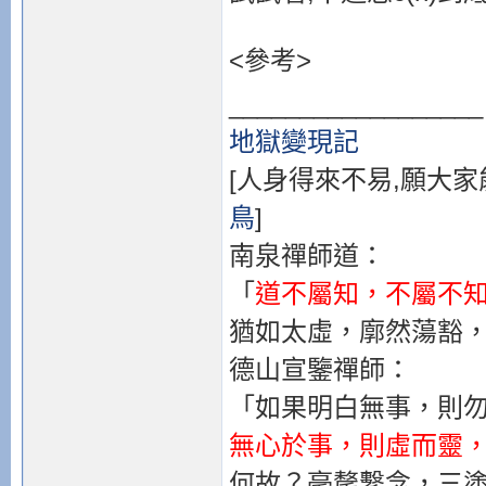
<參考>
__________________
地獄變現記
[人身得來不易,願大家
鳥
]
南泉禪師道：
「
道不屬知，不屬不
猶如太虛，廓然蕩豁
德山宣鑒禪師：
「如果明白無事，則
無心於事，則虛而靈
何故？毫氂繫念，三