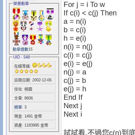
For j = i To w
榮譽勳章
If c(i) < c(j) Then
a = n(i)
b = c(i)
h = e(i)
n(i) = n(j)
勳章總數
15
c(i) = c(j)
UID - 548
e(i) = e(j)
在線等級:
n(j) = a
c(j) = b
註冊日期: 2002-12-06
e(j) = h
住址: 桃園
End If
文章: 8606
Next j
精華
: 3
Next i
現金: 1491 金幣
資產: 1183995 金幣
試試看,不過您c(n)