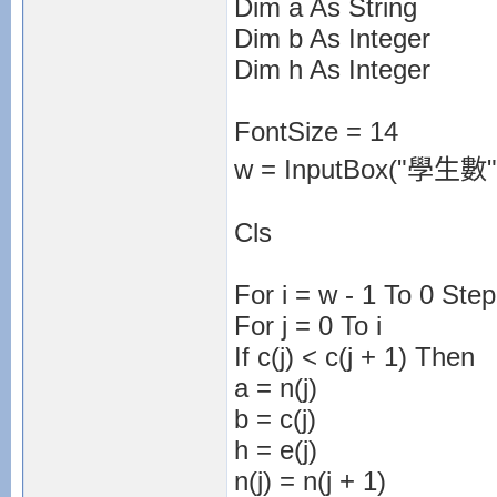
Dim a As String
Dim b As Integer
Dim h As Integer
FontSize = 14
w = InputBox("學生數"
Cls
For i = w - 1 To 0 Step
For j = 0 To i
If c(j) < c(j + 1) Then
a = n(j)
b = c(j)
h = e(j)
n(j) = n(j + 1)