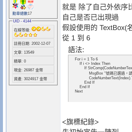
就是 除了自己外依序
勳章總數
17
自己是否已出現過
UID - 4144
假設使用的 TextBox(名
在線等級:
從 1 到 6
註冊日期: 2002-12-07
語法:
文章: 13549
    For i = 1 To 6

精華: 0
        If i <> Index Then

            If StrComp(CodeNumberTe
現金: 26987 金幣
                MsgBox "號碼已
                CodeNumberText(Index).
資產: 3024917 金幣
            End If

        End If

    Next
<旗標紀錄>