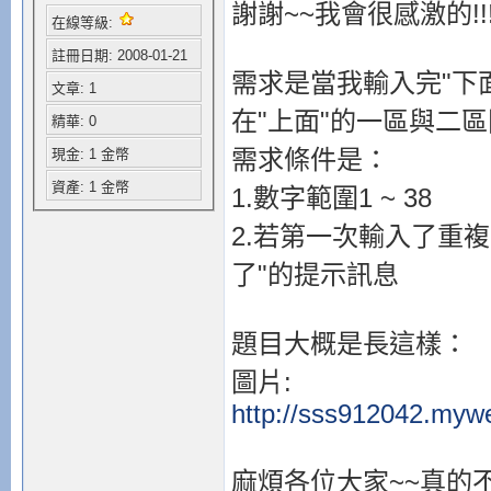
謝謝~~我會很感激的!!
在線等級:
註冊日期: 2008-01-21
需求是當我輸入完"下
文章: 1
在"上面"的一區與二
精華: 0
需求條件是：
現金: 1 金幣
資產: 1 金幣
1.數字範圍1 ~ 38
2.若第一次輸入了重
了"的提示訊息
題目大概是長這樣：
圖片:
http://sss912042.myw
麻煩各位大家~~真的不會