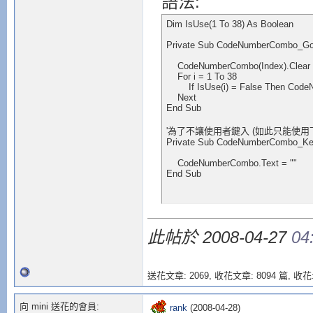
語法:
Dim IsUse(1 To 38) As Boolean

Private Sub CodeNumberCombo_GotF
    CodeNumberCombo(Index).Clear

    For i = 1 To 38

        If IsUse(i) = False Then Co
    Next

End Sub

'為了不讓使用者鍵入 (如此只能使用下
Private Sub CodeNumberCombo_KeyUp
    CodeNumberCombo.Text = ""

End Sub
此帖於 2008-04-27
04
送花文章: 2069,
收花文章: 8094 篇, 收花:
向 mini 送花的會員:
rank
(2008-04-28)