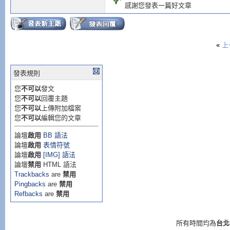
感謝您發表一篇好文章
«
上
發表規則
您
不可以
發文
您
不可以
回覆主題
您
不可以
上傳附加檔案
您
不可以
編輯您的文章
論壇
啟用
BB 語法
論壇
啟用
表情符號
論壇
啟用
[IMG] 語法
論壇
禁用
HTML 語法
Trackbacks
are
禁用
Pingbacks
are
禁用
Refbacks
are
禁用
所有時間均為
台北