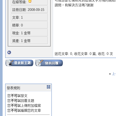
可我想要它強制先到這個文字方塊的開始位
在線等級:
請問，有解決方法嗎?謝謝
註冊日期: 2008-09-15
文章: 1
精華: 0
現金: 1 金幣
資產: 1 金幣
送花文章: 0,
收花文章: 0 篇, 收花: 0 次
«
上
發表規則
您
不可以
發文
您
不可以
回覆主題
您
不可以
上傳附加檔案
您
不可以
編輯您的文章