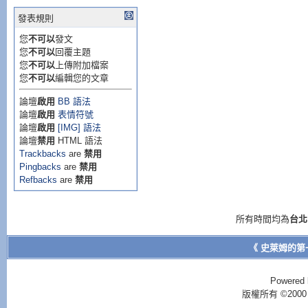
發表規則
您
不可以
發文
您
不可以
回覆主題
您
不可以
上傳附加檔案
您
不可以
編輯您的文章
論壇
啟用
BB 語法
論壇
啟用
表情符號
論壇
啟用
[IMG] 語法
論壇
禁用
HTML 語法
Trackbacks
are
禁用
Pingbacks
are
禁用
Refbacks
are
禁用
所有時間均為
台北
《 史萊姆的第
Powered 
版權所有 ©2000 - 2