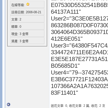
E07530D5532541B6B
在線等級:
64137A111"
註冊日期: 2008-08-21
User2="3C3E0E5B12
文章: 2
863286B087D0F0730
精華: 0
3064064D365B09371
現金: 3 金幣
412E6E051"
資產: 3 金幣
User3="64380F547C4
3344724711E6E2A4D
E3E5E187E27731A51
B05685D1"
User4="79--3742754
E3B6C37721F12403A
107366A2A1A763202
83F11401"
送花文章: 0,
收花文章: 2 篇, 收花: 2 次