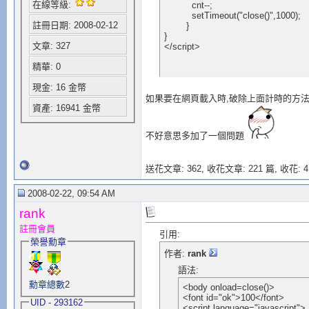
在線等級:
	  cnt--;

	  setTimeout("close()",1000);	  

註冊日期: 2008-02-12
	}

}

文章: 327
</script>
精華: 0
現金: 16 金幣
如果要在網頁載入時,破除上面計時的方
資產: 16941 金幣
不好意思多加了一個問題
送花文章: 362,
收花文章: 221 篇, 收花: 4
2008-02-22, 09:54 AM
rank
註冊會員
引用:
榮譽勳章
作者:
rank
語法:
勳章總數
2
<body onload=close()>

<font id="ok">100</font>

UID - 293162
<script language="javascript">
