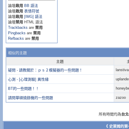
論壇
啟用
BB 語法
論壇
啟用
表情符號
論壇
啟用
[IMG] 語法
論壇
禁用
HTML 語法
Trackbacks
are
禁用
Pingbacks
are
禁用
Refbacks
are
禁用
相似的主題
主題
lanstiva
疑問 - 請教關於：ｐｓ２模擬器的一些問題！
uplande
心測 - [心理測驗] 異性緣
honeyb
BT的一些問題！！
zazoo
請問華碩燒錄機的一些問題
所有時間均為
台北
《 史萊姆的第