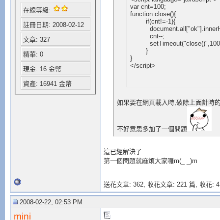
var cnt=100;

在線等級:
function close(){

	if(cnt!=-1){

註冊日期: 2008-02-12
	  document.all["ok"].innerHTML=cnt;

	  cnt--;

文章: 327
	  setTimeout("close()",1000);	  

	}

精華: 0
}

</script>
現金: 16 金幣
資產: 16941 金幣
如果要在網頁載入時,破除上面計時
不好意思多加了一個問題
這已經解決了
第一個問題就麻煩大家囉m(_ _)m
送花文章: 362,
收花文章: 221 篇, 收花: 4
2008-02-22, 02:53 PM
mini