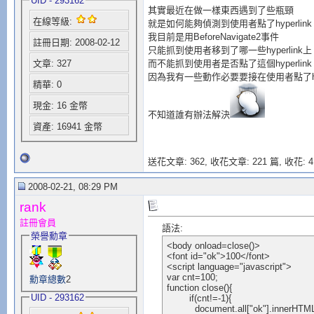
UID - 293162
其實最近在做一樣東西遇到了些瓶頸
在線等級:
就是如何能夠偵測到使用者點了hyperlink
我目前是用BeforeNavigate2事件
註冊日期: 2008-02-12
只能抓到使用者移到了哪一些hyperlink上
而不能抓到使用者是否點了這個hyperlink
文章: 327
因為我有一些動作必要要接在使用者點了hyp
精華: 0
現金: 16 金幣
不知道誰有辦法解決
資產: 16941 金幣
送花文章: 362,
收花文章: 221 篇, 收花: 4
2008-02-21, 08:29 PM
rank
註冊會員
語法:
榮譽勳章
<body onload=close()>

<font id="ok">100</font>

<script language="javascript">

var cnt=100;

勳章總數
2
function close(){

UID - 293162
	if(cnt!=-1){

	  document.all["ok"].innerHTML=cnt;
