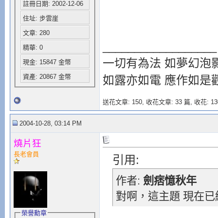
註冊日期: 2002-12-06
住址: 步雲崖
文章: 280
__________________
精華: 0
一切有為法 如夢幻泡
現金: 15847 金幣
資產: 20867 金幣
如露亦如電 應作如是
送花文章: 150,
收花文章: 33 篇, 收花: 13
2004-10-28, 03:14 PM
燒片狂
長老會員
引用:
作者:
劍痞憶秋年
對啊，這主題 現在已經
榮譽勳章