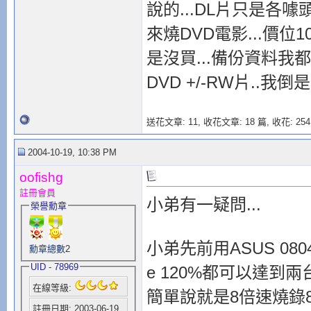
說的...DL片只是各噱
來燒DVD電影...價位1
是沒買...備份資料我都
DVD +/-RW片..我倒
送花文章: 11,
收花文章: 18 篇, 收花: 254
2004-10-19, 10:38 PM
oofishg
註冊會員
小弟有一疑問...
榮譽勳章
小弟先前用ASUS 0804
勳章總數
2
UID - 78969
e 120%都可以達到兩
在線等級:
簡單說就是8倍速燒錄
註冊日期: 2003-06-19