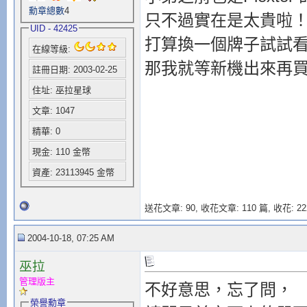
勳章總數
4
只不過實在是太貴啦！手軟
UID - 42425
打算換一個牌子試試
在線等級:
那我就等新機出來再買
註冊日期: 2003-02-25
住址: 巫拉星球
文章: 1047
精華: 0
現金: 110 金幣
資產: 23113945 金幣
送花文章: 90,
收花文章: 110 篇, 收花: 22
2004-10-18, 07:25 AM
巫拉
管理版主
不好意思，忘了問，
榮譽勳章