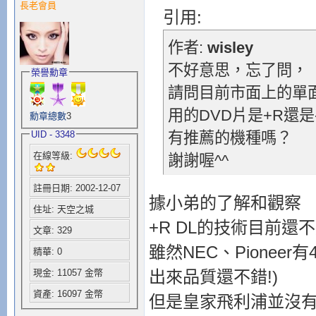
長老會員
引用:
作者:
wisley
不好意思，忘了問，
榮譽勳章
請問目前市面上的單
用的DVD片是+R還是
勳章總數
3
UID - 3348
有推薦的機種嗎？
在線等級:
謝謝喔^^
註冊日期: 2002-12-07
據小弟的了解和觀察
住址: 天空之城
+R DL的技術目前還
文章: 329
雖然NEC、Pioneer有
精華: 0
出來品質還不錯!)
現金: 11057 金幣
資產: 16097 金幣
但是皇家飛利浦並沒有正