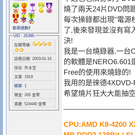
燒了兩天24片DVD問
每次操錄都出現"電源
勳章總數
8
了,後來發現並沒有寫
UID - 26396
決!
在線等級:
我是一台燒錄器,一台C
註冊日期: 2003-01-16
的軟體是NERO6.601
住址: 外太空
Free的使用來燒錄的!
文章: 1919
我用的是徠德4XDVD-
精華
: 1
希望燒片狂大大能抽空
現金: 265 金幣
__________________
資產: 524440 金幣
CPU:AMD K8-4200 
MB DDR2 128Bit / 