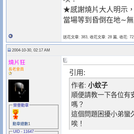
★感謝燒片大人明示，
當場等到昏倒在地∼
送花文章: 383,
收花文章: 28 篇, 收花: 72
2004-10-30, 02:17 AM
燒片狂
長老會員
引用:
作者:
小蚊子
順便請教一下各位有安
嗎？
榮譽勳章
這個問題困擾小弟蠻
唉！
勳章總數
1
UID - 11647