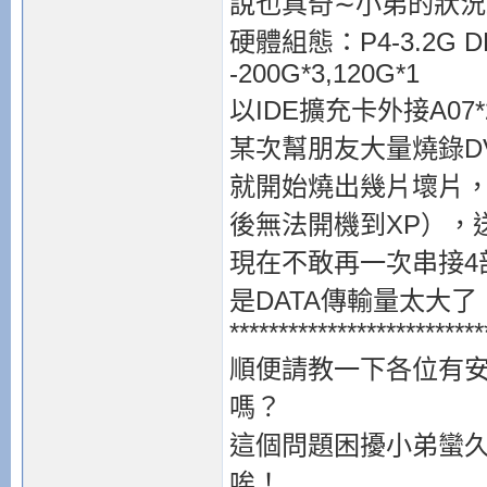
說也真奇∼小弟的狀
硬體組態：P4-3.2G DDR
-200G*3,120G*1
以IDE擴充卡外接A07*
某次幫朋友大量燒錄D
就開始燒出幾片壞片
後無法開機到XP），
現在不敢再一次串接4
是DATA傳輸量太大
**************************
順便請教一下各位有安
嗎？
這個問題困擾小弟蠻
唉！