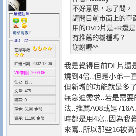
不好意思，忘了問，
榮譽勳章
請問目前市面上的單
用的DVD片是+R還是
勳章總數
2
有推薦的機種嗎？
UID - 22
謝謝喔^^
在線等級:
註冊日期: 2002-12-06
我是覺得目前DL片還是+R
VIP期限: 2009-06
燒到4倍..但是小弟一
住址: 台北
但新增的功能就是多了支
文章: 475
無急迫需求..若是需要
精華: 0
法..推薦A08或是716
現金: 6190 金幣
時都是用4寫..因為我覺
資產: 11190 金幣
來寫..所以那些16被