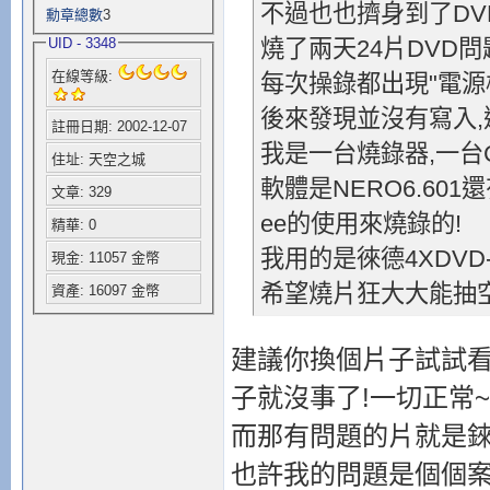
不過也也擠身到了DV
勳章總數
3
UID - 3348
燒了兩天24片DVD問
在線等級:
每次操錄都出現"電源
後來發現並沒有寫入,
註冊日期: 2002-12-07
我是一台燒錄器,一台
住址: 天空之城
軟體是NERO6.601還
文章: 329
ee的使用來燒錄的!
精華: 0
我用的是徠德4XDVD
現金: 11057 金幣
希望燒片狂大大能抽空
資產: 16097 金幣
建議你換個片子試試看
子就沒事了!一切正常~
而那有問題的片就是錸X..
也許我的問題是個個案