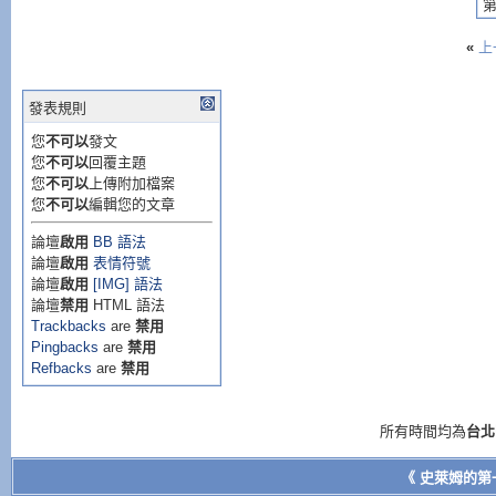
第
«
上
發表規則
您
不可以
發文
您
不可以
回覆主題
您
不可以
上傳附加檔案
您
不可以
編輯您的文章
論壇
啟用
BB 語法
論壇
啟用
表情符號
論壇
啟用
[IMG] 語法
論壇
禁用
HTML 語法
Trackbacks
are
禁用
Pingbacks
are
禁用
Refbacks
are
禁用
所有時間均為
台北
《 史萊姆的第