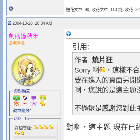
送花文章: 90,
收花文章: 110 篇, 收花: 22
2004-10-28, 10:34 AM
劍痞憶秋年
長老會員
引用:
作者:
燒片狂
Sorry 啊
，這樣不合
要在進入的頁面另開
啊，您說的是這主題
榮譽勳章
不過還是感謝您對此
勳章總數
4
UID - 15
對啊，這主題 現在已經
在線等級: