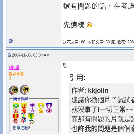
還有問題的話，在考慮
先這樣
送花文章: 86,
收花文章: 50 篇, 收花: 208
2004-11-05, 03:34 AM
虛虛
長老會員
引用:
作者:
kkjolin
建議你換個片子試試看
榮譽勳章
就沒事了!一切正常~~
而那有問題的片就是錸X.
也許我的問題是個個案
勳章總數
8