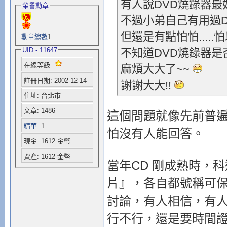
有人說DVD燒錄器最
榮譽勳章
不過小弟自己有用過
但還是有點怕怕.....怕
勳章總數
1
UID - 11647
不知道DVD燒錄器是
在線等級:
麻煩大大了~~
註冊日期: 2002-12-14
謝謝大大!!
住址: 台北市
文章: 1486
這個問題就像先前普遍
精華
: 1
怕沒有人能回答。
現金: 1612 金幣
資產: 1612 金幣
當年CD 剛成熟時，
片』，各自都號稱可保存
討論，有人相信，有
行不行，還是要時間證