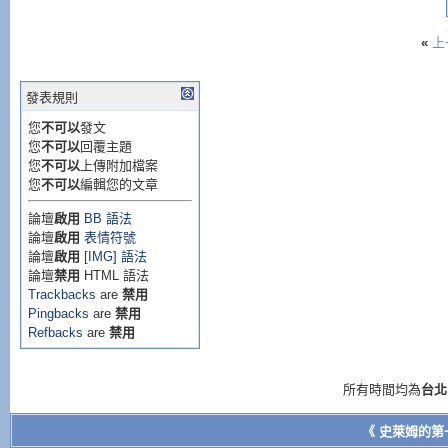
«
上
發表規則
您
不可以
發文
您
不可以
回覆主題
您
不可以
上傳附加檔案
您
不可以
編輯您的文章
論壇
啟用
BB 語法
論壇
啟用
表情符號
論壇
啟用
[IMG] 語法
論壇
禁用
HTML 語法
Trackbacks
are
禁用
Pingbacks
are
禁用
Refbacks
are
禁用
所有時間均為
台北
《 史萊姆的第