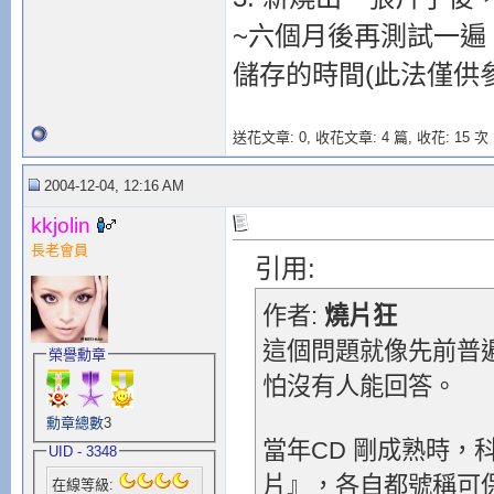
~六個月後再測試一遍
儲存的時間(此法僅供
送花文章: 0,
收花文章: 4 篇, 收花: 15 次
2004-12-04, 12:16 AM
kkjolin
長老會員
引用:
作者:
燒片狂
這個問題就像先前普
榮譽勳章
怕沒有人能回答。
勳章總數
3
當年CD 剛成熟時
UID - 3348
片』，各自都號稱可保存
在線等級: