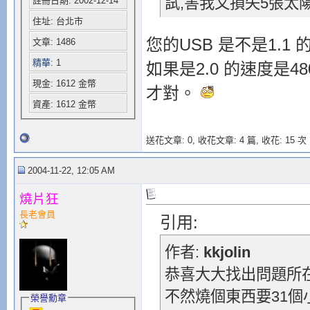
試,害我又損失5張太
註冊日期: 2002-12-14
住址: 台北市
您的USB 是不是1.1 
文章: 1486
精華
: 1
如果是2.0 的速度是480
現金: 1612 金幣
才對。
資產: 1612 金幣
送花文章: 0,
收花文章: 4 篇, 收花: 15 次
2004-11-22, 12:05 AM
燒片狂
長老會員
引用:
作者:
kkjolin
恭喜大大找出問題所
不然燒個東西要31個
榮譽勳章