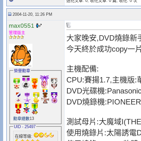
送花文章: 0,
收花文章: 0 篇, 收花: 0 次
2004-11-20, 11:26 PM
max0551
管理版主
大家晚安,DVD燒錄新
今天終於成功copy一
主機配備:
榮譽勳章
CPU:賽揚1.7,主機版:華
DVD光碟機:Panasonic
DVD燒錄機:PIONEE
勳章總數
13
測試母片:大魔域I(THE 
UID - 25497
使用燒錄片:太陽誘電DV
在線等級: