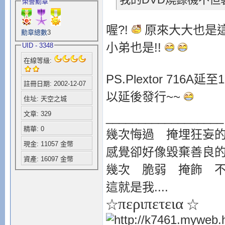
榮譽勳章
喔?!
原來大大也是這
勳章總數
3
小弟也是!!
UID - 3348
在線等級:
PS.Plextor 7
註冊日期: 2002-12-07
以延後發行~~
住址: 天空之城
文章: 329
__________________
精華: 0
幾次悔過 掩埋狂妄
現金: 11057 金幣
感覺卻好像毀棄善良
資產: 16097 金幣
幾次 脆弱 掩飾 
這就是我....
περιπετεια
☆
☆