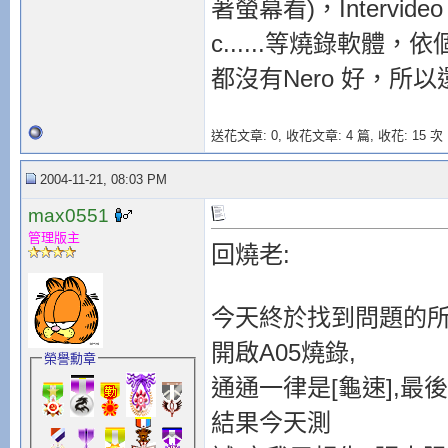
著螢幕看)，Intervide
c......等燒錄軟體，
都沒有Nero 好，所以
送花文章: 0,
收花文章: 4 篇, 收花: 15 次
2004-11-21, 08:03 PM
max0551
管理版主
回燒老:
今天終於找到問題的所
開啟A05燒錄,
榮譽勳章
通通一律是[龜速],最
結果今天測