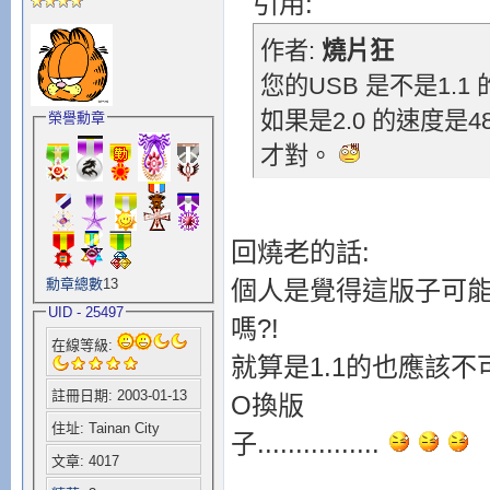
引用:
作者:
燒片狂
您的USB 是不是1.1
如果是2.0 的速度是48
榮譽勳章
才對。
回燒老的話:
勳章總數
13
個人是覺得這版子可能
UID - 25497
嗎?!
在線等級:
就算是1.1的也應該不
註冊日期: 2003-01-13
O換版
住址: Tainan City
子................
文章: 4017