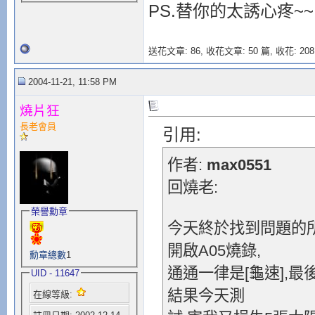
PS.替你的太誘心疼~
送花文章: 86,
收花文章: 50 篇, 收花: 208
2004-11-21, 11:58 PM
燒片狂
長老會員
引用:
作者:
max0551
回燒老:
榮譽勳章
今天終於找到問題的所
開啟A05燒錄,
勳章總數
1
通通一律是[龜速],
UID - 11647
結果今天測
在線等級: