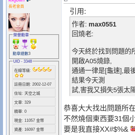
長老會員
引用:
作者:
max0551
回燒老:
榮譽勳章
今天終於找到問題的所
勳章總數
3
開啟A05燒錄,
UID - 3348
通通一律是[龜速],
在線等級:
結果今天測
註冊日期: 2002-12-07
試,害我又損失5張太
住址: 天空之城
文章: 329
恭喜大大找出問題所在
精華: 0
不然燒個東西要31個
現金: 11057 金幣
要是我直接XX#$%&
資產: 16097 金幣