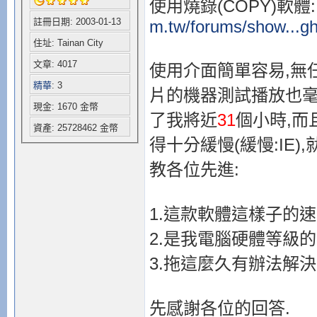
使用燒錄(COPY)軟體:In
註冊日期: 2003-01-13
m.tw/forums/show...gh
住址: Tainan City
文章: 4017
使用介面簡單容易,無
精華
: 3
片的機器測試播放也毫
現金: 1670 金幣
了我將近
31
個小時,而
資產: 25728462 金幣
得十分緩慢(緩慢:IE),
教各位先進:
1.這款軟體這樣子的
2.是我電腦硬體等級的
3.拖這麼久有辦法解決
先感謝各位的回答.