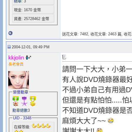
精華
: 3
現金: 1670 金幣
資產: 25728462 金幣
送花文章: 7482,
收花文章: 2463 篇, 收花:
2004-12-01, 09:49 PM
kkjolin
長老會員
請問一下大大，小弟一
有人說DVD燒錄器最好
不過小弟自己有用過D
榮譽勳章
但還是有點怕怕.....怕
不知道DVD燒錄器是
勳章總數
3
UID - 3348
麻煩大大了~~
在線等級:
謝謝大大!!