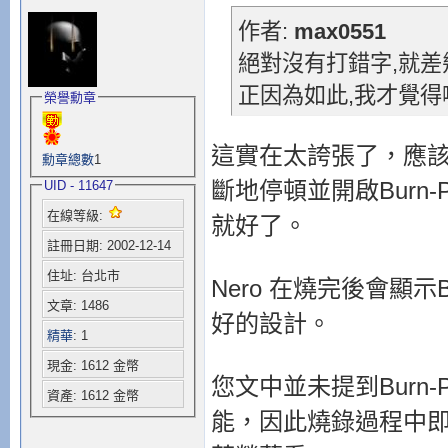
作者:
max0551
絕對沒有打錯字,就差
正因為如此,我才覺得哪裡有問
榮譽勳章
這實在太誇張了，應
勳章總數
1
斷地停頓並開啟Burn
UID - 11647
在線等級:
就好了。
註冊日期: 2002-12-14
住址: 台北市
Nero 在燒完後會顯示B
文章: 1486
好的設計。
精華
: 1
現金: 1612 金幣
您文中並未提到Burn-P
資產: 1612 金幣
能，因此燒錄過程中即