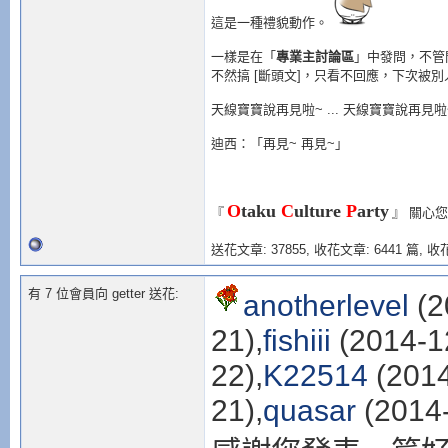
這是一種禮貌動作。
一樣是在「
專業主討論區
」中發問，不管
不然搞 [斷頭文]，只看不回應，下次被
天線寶寶說再見啦~ ... 天線寶寶說再見啦
迪西：「再見~ 再見~」
O
taku
C
ulture
P
arty
『
』
關心您 
送花文章: 37855,
收花文章: 6441 篇, 收花
有 7 位會員向 getter 送花:
anotherlevel
(2
21),
fishiii
(2014-1
22),
K22514
(2014
21),
quasar
(2014-