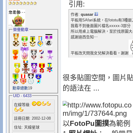
引用:
作者:
quasar
平板用SAfari系統，在fototu有3種
我看不到後面圖片檔名xxxxx-3部分
榮譽勳章
所以用桌上電腦解決，至於找原圖大
感謝迪西告知⋯
平板改天問我女兒解決看看，謝謝
很多貼圖空間，圖片貼好
的語法在 ...
勳章總數
19
UID - 6433
在線等級:
註冊日期: 2002-12-08
以
FotoPu圖撲
為範例
住址: 天線星球