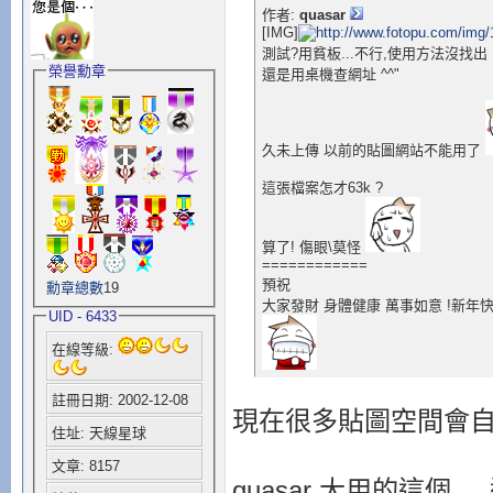
作者:
quasar
[IMG]
測試?用貧板...不行,使用方法沒找出
榮譽勳章
還是用桌機查網址 ^^"
久未上傳 以前的貼圖網站不能用了
這張檔案怎才63k ?
算了! 傷眼\莫怪
============
預祝
勳章總數
19
大家發財 身體健康 萬事如意 !新年快樂
UID - 6433
在線等級:
註冊日期: 2002-12-08
現在很多貼圖空間會自動
住址: 天線星球
文章: 8157
quasar 大用的這個 ...