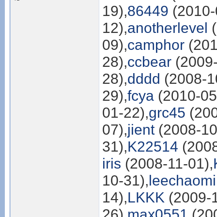
19),
86449
(2010-
12),
anotherlevel
(
09),
camphor
(201
28),
ccbear
(2009-
28),
dddd
(2008-1
29),
fcya
(2010-05
01-22),
grc45
(200
07),
jient
(2008-10
31),
K22514
(2008
iris
(2008-11-01),
10-31),
leechaom
14),
LKKK
(2009-1
26),
max0551
(200