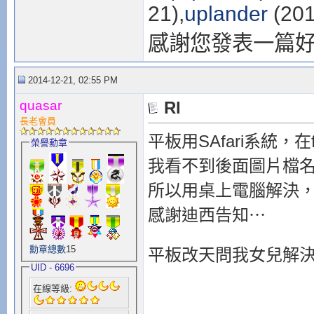
21),
uplander
(201
感謝您發表一篇
2014-12-21, 02:55 PM
quasar
Rl
長老會員
平板用SAfari系統，在
榮譽勳章
我看不到後面圖片檔名xx
所以用桌上電腦解決
感謝迪西告知⋯
勳章總數
15
平板改天問我女兒解
UID - 6696
在線等級: