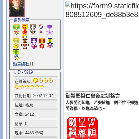
榮譽勳章
勳章總數
11
UID - 5219
在線等級:
__________________
御製聖祖仁皇帝庭訓格言
註冊日期: 2002-12-07
人恆勞而知逸，若安於逸，則不惟不知逸
住址: 盛京
勞為福，以逸為禍也。
文章: 2412
精華: 0
現金: 4483 金幣