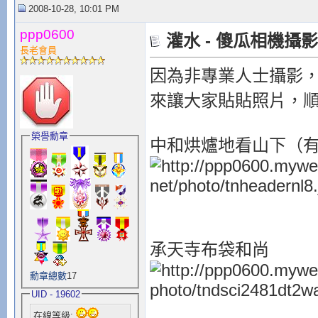
2008-10-28, 10:01 PM
ppp0600
灌水 - 傻瓜相機攝
長老會員
因為非專業人士攝影，
來讓大家貼貼照片，
榮譽勳章
中和烘爐地看山下（
承天寺布袋和尚
勳章總數
17
UID - 19602
在線等級: