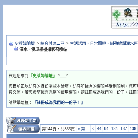
史萊姆論壇
>
綜合討論二區
>
生活話題、日常閒聊、喇勒唬爛灌水區
灌水 - 傻瓜相機攝影召喚帖
歡迎您來到
『史萊姆論壇』
^___^
您目前正以訪客的身份瀏覽本論壇，訪客所擁有的權限將受到限制，您可
員交流。若您希望擁有完整的使用權限，請註冊成為我們的一份子，註冊
請點擊這裡：
『註冊成為我們的一份子！』
<
44
94
134
137
138
第144頁，共335頁
«
第一