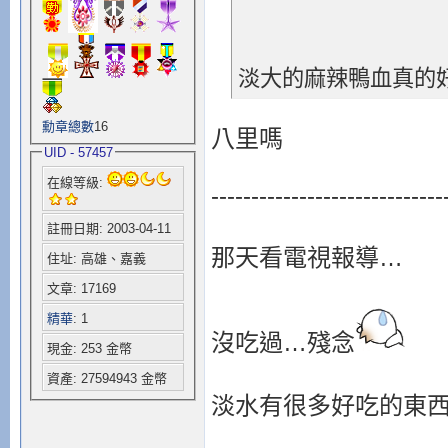
淡大的麻辣鴨血真的
勳章總數
16
八里嗎
UID - 57457
在線等級:
-----------------------------
註冊日期: 2003-04-11
那天看電視報導…
住址: 高雄、嘉義
文章: 17169
精華
: 1
沒吃過…殘念
現金: 253 金幣
資產: 27594943 金幣
淡水有很多好吃的東