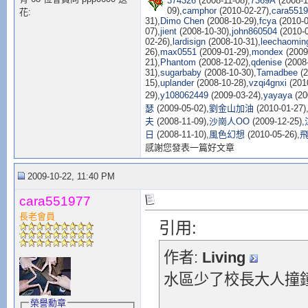
374326
(2008-11-08),
7369A
(2008-1
09),
camphor
(2010-02-27),
cara551
花:
31),
Dimo Chen
(2008-10-29),
fcya
(2010-0
07),
jient
(2008-10-30),
john860504
(2010-0
02-26),
lardisign
(2008-10-31),
leechaomin
26),
max0551
(2009-01-29),
mondex
(2009
21),
Phantom
(2008-12-02),
qdenise
(2008-
31),
sugarbaby
(2008-10-30),
Tamadbee
(2
15),
uplander
(2008-10-28),
vzqi4gnxi
(2010
29),
y108062449
(2009-03-24),
yayaya
(20
瑟
(2009-05-02),
劉金山加油
(2010-01-27)
夫
(2008-11-09),
沙崗人OO
(2009-12-25),
日
(2008-11-10),
風色幻想
(2010-05-26),
感謝您發表一篇好文章
2009-10-22, 11:40 PM
cara551977
長老會員
引用:
作者:
Living
水區少了校長大人撞鐘.
榮譽勳章