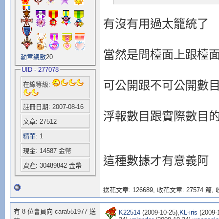
有沒有用過太籠統了
當然是問檯面上跟檯
勳章總數
20
UID - 277078
可公開跟不可公開數
在線等級:
註冊日期: 2007-08-16
浮報數目跟實際數目
文章: 27512
精華
: 1
現金: 14587 金幣
這種數據才有意義阿
資產: 30489842 金幣
送花文章: 126689,
收花文章: 27574 篇, 收
有 8 位會員向 cara551977 送
K22514
(2009-10-25),
KL-iris
(2009-1