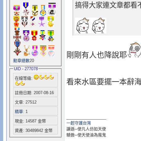
搞得大家連文章都看
剛剛有人也降說耶
勳章總數
20
UID - 277078
在線等級:
看來水區要擺一本辭
註冊日期: 2007-08-16
文章: 27512
精華
: 1
__________________
現金: 14587 金幣
一起守護台灣
謙遜─使凡人仿如天使
資產: 30489842 金幣
驕傲─使天使淪為魔鬼