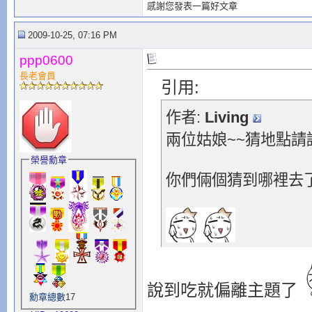
感謝您發表一篇好文章
2009-10-25, 07:16 PM
ppp0600
長老會員
引用:
作者:
Living
兩位姑娘~~猜地點請
榮譽勳章
你們倆個猜到哪裡去
說到吃就偏離主題了
勳章總數
17