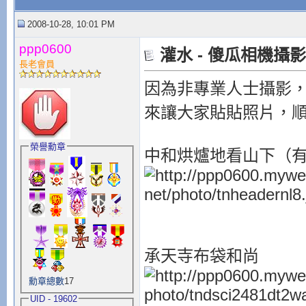
2008-10-28, 10:01 PM
ppp0600
灌水 - 傻瓜相機攝
長老會員
因為非專業人士攝影，
來讓大家貼貼照片，
榮譽勳章
中和烘爐地看山下（
承天寺布袋和尚
勳章總數
17
UID - 19602