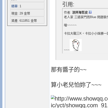
引用:
精華
: 1
作者:
涼拌海哲皮
現金: 29 金幣
老人家 三過家門而Blue 問題
資產: 611851 金幣
噹~~~~~
卡拉大戰三K，卡拉小小妹勝一
~~~
那有醬子的~~
算小老兒怕妳了~~~