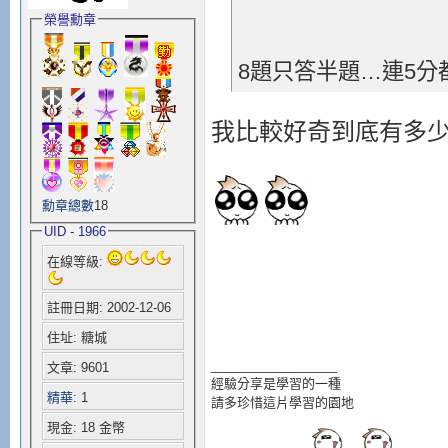
榮譽勳章
8題只答半題…連5分
我比較好奇到底有多
勳章總數
18
UID - 1966
在線等級:
註冊日期: 2002-12-06
住址: 糖城
__________________
文章: 9601
經驗分享是學習的一種
精華
: 1
請多珍惜這片學習的園地
現金: 18 金幣