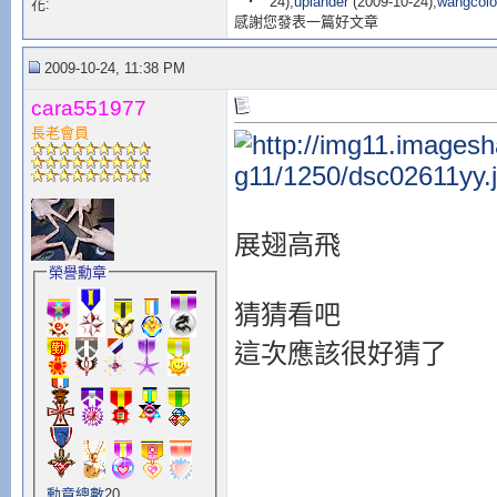
24),
uplander
(2009-10-24),
wangcol
花:
感謝您發表一篇好文章
2009-10-24, 11:38 PM
cara551977
長老會員
展翅高飛
榮譽勳章
猜猜看吧
這次應該很好猜了
勳章總數
20