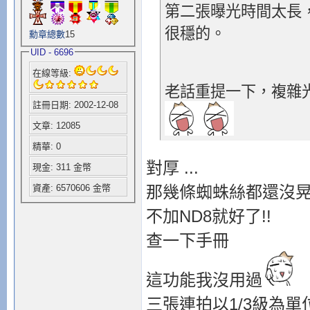
第二張曝光時間太長
很穩的。
勳章總數
15
UID - 6696
在線等級:
老話重提一下，複雜
註冊日期: 2002-12-08
文章: 12085
精華: 0
對厚 ...
現金: 311 金幣
那幾條蜘蛛絲都還沒
資產: 6570606 金幣
不加ND8就好了!!
查一下手冊
這功能我沒用過
三張連拍以1/3級為單