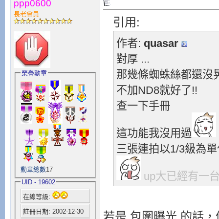
ppp0600
長老會員
引用:
作者:
quasar
對厚 ...
那幾條蜘蛛絲都還沒
榮譽勳章
不加ND8就好了!!
查一下手冊
這功能我沒用過
三張連拍以1/3級為
勳章總數
17
up大已經有一台
UID - 19602
在線等級:
註冊日期: 2002-12-30
若是 包圍曝光 的話