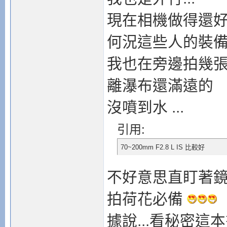
現在相機做得還好
何況這些人的裝
我也在旁邊拍幾
離瀑布還滿遠的
沒噴到水 ...
引用:
70~200mm F2.8 L IS 比較好
不好意思直盯著鏡頭看
拍荷花必備
據說...看秘密這本