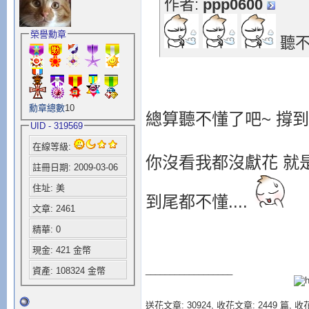
作者:
ppp0600
榮譽勳章
聽不
勳章總數
10
總算聽不懂了吧~ 撐到現
UID - 319569
在線等級:
你沒看我都沒獻花 就是假
註冊日期: 2009-03-06
住址: 美
到尾都不懂....
文章: 2461
精華: 0
現金: 421 金幣
__________________
資產: 108324 金幣
送花文章: 30924,
收花文章: 2449 篇, 收花