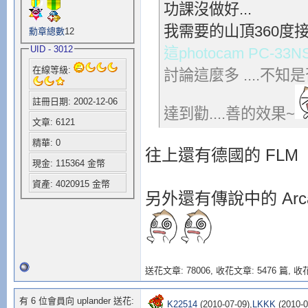
功課沒做好...
我需要的山頂360度接圖
勳章總數
12
UID - 3012
這photocam PC-3
在線等級:
討論這麼多 ....不知
註冊日期: 2002-12-06
達到勸....善的效果~
文章: 6121
精華: 0
往上還有德國的 FLM
現金: 115364 金幣
資產: 4020915 金幣
另外還有傳說中的 Arca-Swi
送花文章: 78006,
收花文章: 5476 篇, 收花
有 6 位會員向 uplander 送花:
K22514
(2010-07-09),
LKKK
(2010-0