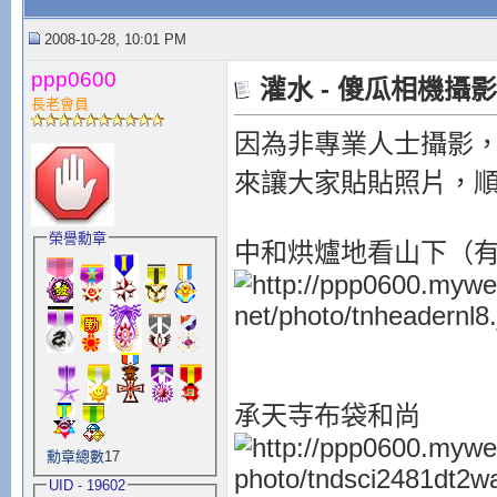
2008-10-28, 10:01 PM
ppp0600
灌水 - 傻瓜相機攝
長老會員
因為非專業人士攝影，
來讓大家貼貼照片，
榮譽勳章
中和烘爐地看山下（
承天寺布袋和尚
勳章總數
17
UID - 19602