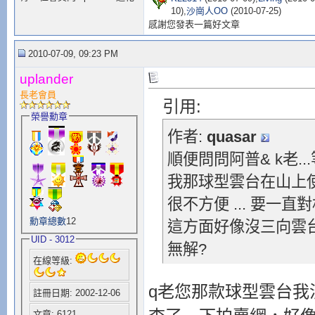
10),
沙崗人OO
(2010-07-25)
感謝您發表一篇好文章
2010-07-09, 09:23 PM
uplander
長老會員
引用:
榮譽勳章
作者:
quasar
順便問問阿普& k老...等
我那球型雲台在山上使
很不方便 ... 要一
勳章總數
12
這方面好像沒三向雲台
UID - 3012
無解?
在線等級:
q老您那款球型雲台我
註冊日期: 2002-12-06
文章: 6121