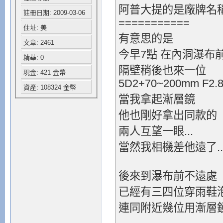
阿普大提的是廠牌名稱 .
註冊日期: 2009-03-06
===========
住址: 美
有意思的是
文章: 2461
今早7點 在內洞瀑布
精華: 0
隔壁稍後也來一位
現金: 421 金幣
5D2+70~200mm F2.8
資產: 108324 金幣
當我拿起漸層鏡
他也剛好拿出同款的
兩人互望一眼...
當然我相機差他遠了..
後來到瀑布前不遠處
已經有三四位穿雨鞋
連同附近幾位用漸層