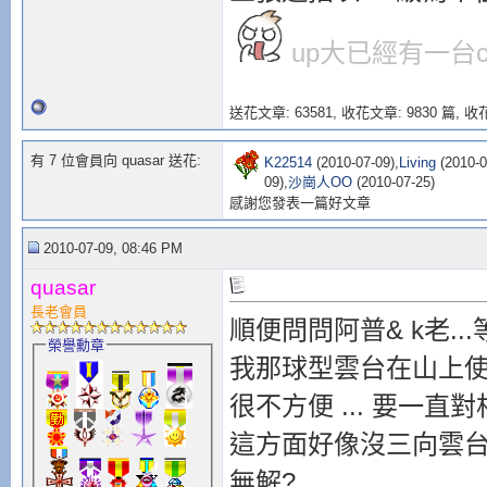
up大已經有一台c
送花文章: 63581,
收花文章: 9830 篇, 收花
有 7 位會員向 quasar 送花:
K22514
(2010-07-09),
Living
(2010-0
09),
沙崗人OO
(2010-07-25)
感謝您發表一篇好文章
2010-07-09, 08:46 PM
quasar
長老會員
順便問問阿普& k老...等
榮譽勳章
我那球型雲台在山上使
很不方便 ... 要一直
這方面好像沒三向雲台好
無解?