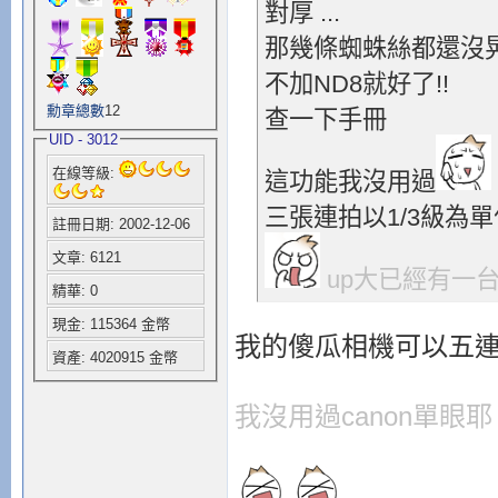
對厚 ...
那幾條蜘蛛絲都還沒
不加ND8就好了!!
勳章總數
12
查一下手冊
UID - 3012
在線等級:
這功能我沒用過
三張連拍以1/3級為
註冊日期: 2002-12-06
文章: 6121
up大已經有一台
精華: 0
現金: 115364 金幣
我的傻瓜相機可以五
資產: 4020915 金幣
我沒用過canon單眼耶