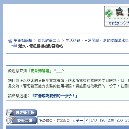
史萊姆論壇
>
綜合討論二區
>
生活話題、日常閒聊、喇勒唬爛灌水區
灌水 - 傻瓜相機攝影召喚帖
歡迎您來到
『史萊姆論壇』
^___^
您目前正以訪客的身份瀏覽本論壇，訪客所擁有的權限將受到限制，您可
員交流。若您希望擁有完整的使用權限，請註冊成為我們的一份子，註冊
請點擊這裡：
『註冊成為我們的一份子！』
<
140
190
230
233
2
第240頁，共335頁
«
第一