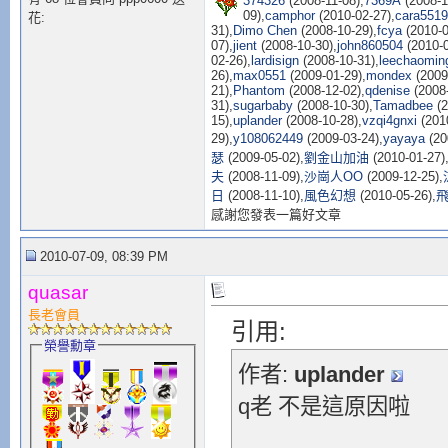
374326
(2008-11-08),
7369A
(2008-1
09),
camphor
(2010-02-27),
cara551
花:
31),
Dimo Chen
(2008-10-29),
fcya
(2010-0
07),
jient
(2008-10-30),
john860504
(2010-0
02-26),
lardisign
(2008-10-31),
leechaomin
26),
max0551
(2009-01-29),
mondex
(2009
21),
Phantom
(2008-12-02),
qdenise
(2008-
31),
sugarbaby
(2008-10-30),
Tamadbee
(2
15),
uplander
(2008-10-28),
vzqi4gnxi
(2010
29),
y108062449
(2009-03-24),
yayaya
(20
瑟
(2009-05-02),
劉金山加油
(2010-01-27)
夫
(2008-11-09),
沙崗人OO
(2009-12-25),
日
(2008-11-10),
風色幻想
(2010-05-26),
感謝您發表一篇好文章
2010-07-09, 08:39 PM
quasar
長老會員
引用:
榮譽勳章
作者:
uplander
q老 不是這原因啦