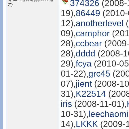
374326
(2008-1
花:
19),
86449
(2010-
12),
anotherlevel
(
09),
camphor
(201
28),
ccbear
(2009-
28),
dddd
(2008-1
29),
fcya
(2010-05
01-22),
grc45
(200
07),
jient
(2008-10
31),
K22514
(2008
iris
(2008-11-01),
10-31),
leechaom
14),
LKKK
(2009-1