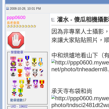
2008-10-28, 10:01 PM
ppp0600
灌水 - 傻瓜相機攝
長老會員
因為非專業人士攝影，
來讓大家貼貼照片，
榮譽勳章
中和烘爐地看山下（
承天寺布袋和尚
勳章總數
17
UID - 19602