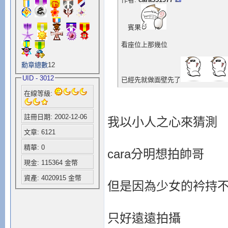
賓果
看座位上那幾位
勳章總數
12
UID - 3012
已經先就做面壁先了
在線等級:
註冊日期: 2002-12-06
我以小人之心來猜測
文章: 6121
精華: 0
cara分明想拍帥哥
現金: 115364 金幣
資產: 4020915 金幣
但是因為少女的衿持
只好遠遠拍攝