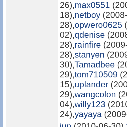
26),
max0551
(200
18),
netboy
(2008-
28),
opwero0625
(
02),
qdenise
(2008
28),
rainfire
(2009-
28),
stanyen
(2009
30),
Tamadbee
(2
29),
tom710509
(2
15),
uplander
(200
29),
wangcolon
(2
04),
willy123
(2010
24),
yayaya
(2009-
jun
(2010-06-30),