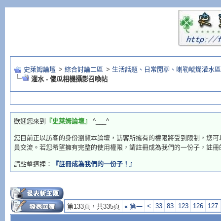
史萊姆論壇
>
綜合討論二區
>
生活話題、日常閒聊、喇勒唬爛灌水區
灌水 - 傻瓜相機攝影召喚帖
歡迎您來到
『史萊姆論壇』
^___^
您目前正以訪客的身份瀏覽本論壇，訪客所擁有的權限將受到限制，您可
員交流。若您希望擁有完整的使用權限，請註冊成為我們的一份子，註冊
請點擊這裡：
『註冊成為我們的一份子！』
<
33
83
123
126
127
第133頁，共335頁
«
第一