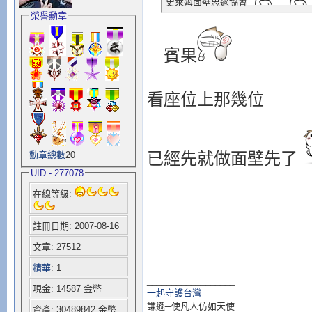
史萊姆面壁思過協會
榮譽勳章
賓果
看座位上那幾位
已經先就做面壁先了
勳章總數
20
UID - 277078
在線等級:
註冊日期: 2007-08-16
文章: 27512
精華
: 1
__________________
現金: 14587 金幣
一起守護台灣
謙遜─使凡人仿如天使
資產: 30489842 金幣