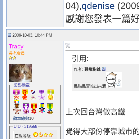
04),
qdenise
(2009
感謝您發表一篇
2009-10-03, 10:44 PM
Tracy
長老會員
引用:
作者:
雞飛狗跳
榮譽勳章
民脂民膏堆出來滴
上次回台灣做高鐵
勳章總數
10
UID - 319569
覺得大部份停靠城市
在線等級: