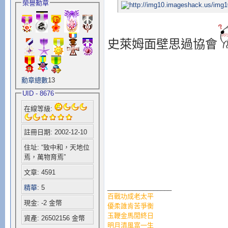
榮譽勳章
史萊姆面壁思過協會
勳章總數
13
UID - 8676
在線等級:
註冊日期: 2002-12-10
住址: “致中和，天地位
焉，萬物育焉”
文章: 4591
__________________
精華
: 5
百戰功成老太平
現金: -2 金幣
優柔誰肯苦爭衡
玉鞭金馬閒終日
資產: 26502156 金幣
明月清風富一生