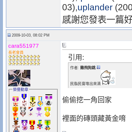
03),
uplander
(200
感謝您發表一篇
2009-10-03, 08:02 PM
cara551977
長老會員
引用:
作者:
雞飛狗跳
民脂民膏堆出來滴
榮譽勳章
偷偷挖一角回家
裡面的磚頭藏黃金唷