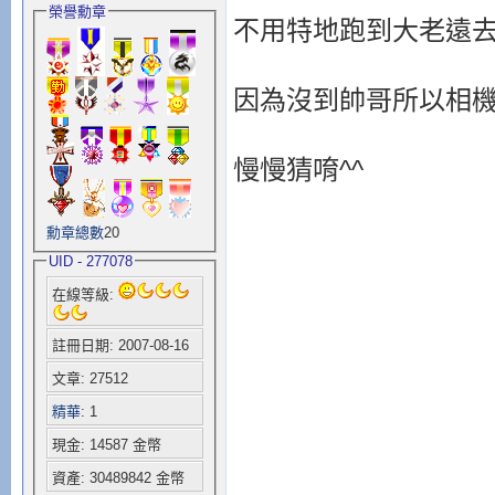
榮譽勳章
不用特地跑到大老遠
因為沒到帥哥所以相
慢慢猜唷^^
勳章總數
20
UID - 277078
在線等級:
註冊日期: 2007-08-16
文章: 27512
精華
: 1
現金: 14587 金幣
資產: 30489842 金幣