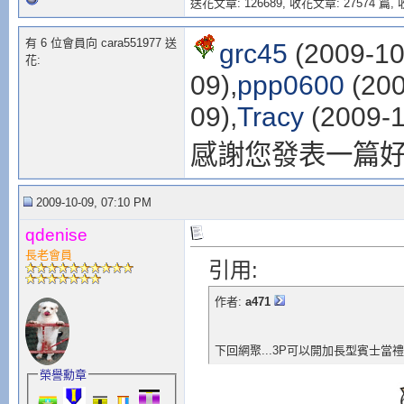
送花文章: 126689,
收花文章: 27574 篇, 收
有 6 位會員向 cara551977 送
grc45
(2009-10
花:
09),
ppp0600
(200
09),
Tracy
(2009-1
感謝您發表一篇
2009-10-09, 07:10 PM
qdenise
長老會員
引用:
作者:
a471
下回網聚...3P可以開加長型賓士當禮車接
榮譽勳章