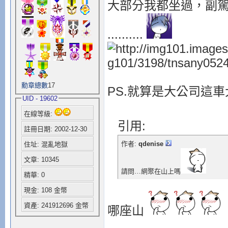
大部分我都坐過，副
..........
勳章總數
17
PS.就算是大公司這
UID - 19602
在線等級:
引用:
註冊日期: 2002-12-30
作者:
qdenise
住址: 混亂地獄
文章: 10345
請問…網聚在山上嗎
精華: 0
現金: 108 金幣
資產: 241912696 金幣
哪座山