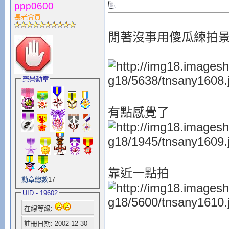
ppp0600
長老會員
閒著沒事用傻瓜練拍景深...
榮譽勳章
有點感覺了
靠近一點拍
勳章總數
17
UID - 19602
在線等級:
註冊日期: 2002-12-30