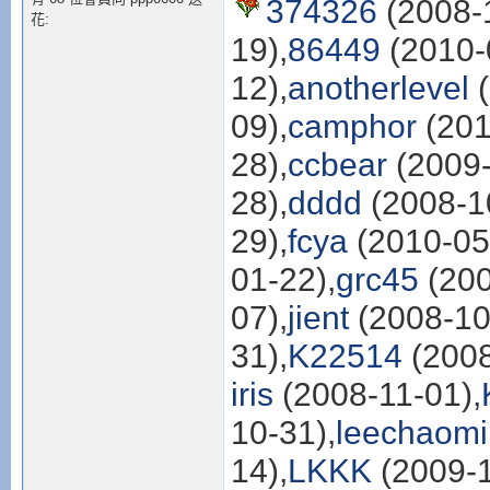
374326
(2008-1
花:
19),
86449
(2010-
12),
anotherlevel
(
09),
camphor
(201
28),
ccbear
(2009-
28),
dddd
(2008-1
29),
fcya
(2010-05
01-22),
grc45
(200
07),
jient
(2008-10
31),
K22514
(2008
iris
(2008-11-01),
10-31),
leechaom
14),
LKKK
(2009-1