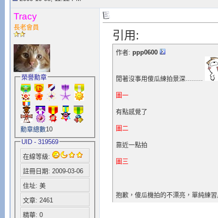
Tracy
長老會員
引用:
作者:
ppp0600
榮譽勳章
閒著沒事用傻瓜練拍景深.........
圖一
有點感覺了
圖二
勳章總數
10
UID - 319569
靠近一點拍
在線等級:
圖三
註冊日期: 2009-03-06
住址: 美
抱歉，傻瓜機拍的不漂亮，單純練
文章: 2461
精華: 0