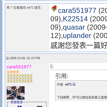
有 7 位會員向 a471 送花:
cara551977
(2
09),
K22514
(2009
09),
quasar
(2009-
12),
uplander
(200
感謝您發表一篇
2009-10-09, 01:23 PM
cara551977
長老會員
引用:
作者:
a471
下回網聚...3P可以開加長型賓士當禮車接
榮譽勳章