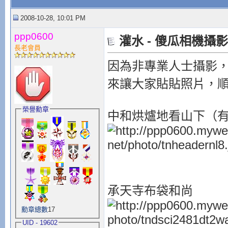
2008-10-28, 10:01 PM
ppp0600
灌水 - 傻瓜相機攝
長老會員
因為非專業人士攝影，
來讓大家貼貼照片，
榮譽勳章
中和烘爐地看山下（
承天寺布袋和尚
勳章總數
17
UID - 19602