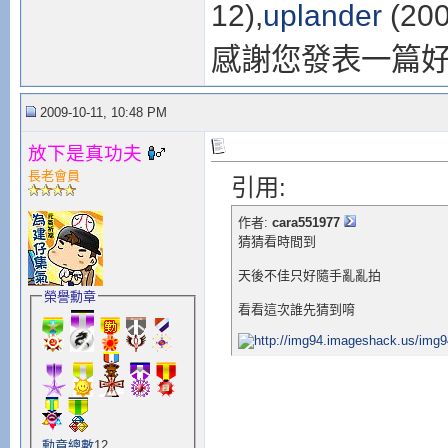
12),
uplander
(200
感謝您發表一篇
2009-10-11, 10:48 PM
放下是真功夫
長老會員
引用:
作者:
cara551977
猜猜看時間到
天後不佳只好隨手亂亂拍
榮譽勳章
看看這次誰先猜到唷
勳章總數
12