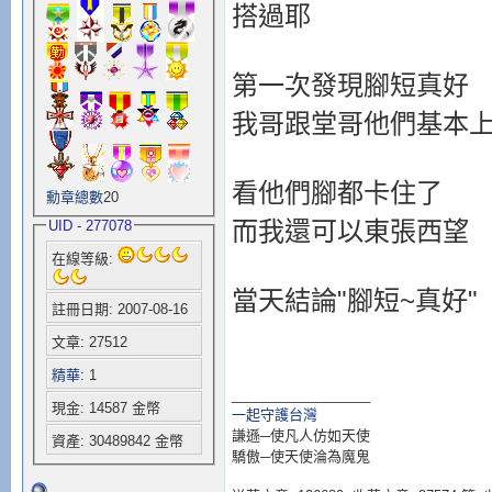
搭過耶
第一次發現腳短真好
我哥跟堂哥他們基本上
看他們腳都卡住了
勳章總數
20
而我還可以東張西望
UID - 277078
在線等級:
當天結論"腳短~真好"
註冊日期: 2007-08-16
文章: 27512
精華
: 1
__________________
現金: 14587 金幣
一起守護台灣
謙遜─使凡人仿如天使
資產: 30489842 金幣
驕傲─使天使淪為魔鬼