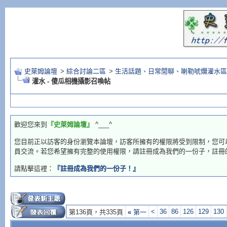
史萊姆論壇
>
綜合討論二區
>
生活話題、日常閒聊、喇勒唬爛灌水區
灌水 - 傻瓜相機攝影召喚帖
歡迎您來到
『史萊姆論壇』
^___^
您目前正以訪客的身份瀏覽本論壇，訪客所擁有的權限將受到限制，您可
員交流。若您希望擁有完整的使用權限，請註冊成為我們的一份子，註冊
請點擊這裡：
『註冊成為我們的一份子！』
<
36
86
126
129
130
第136頁，共335頁
«
第一