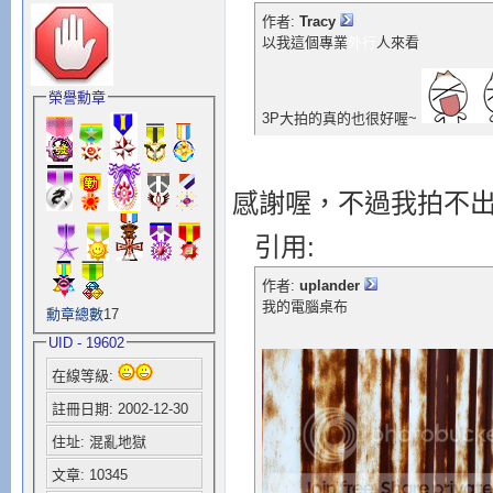
作者:
Tracy
以我這個專業
外行
人來看
榮譽勳章
3P大拍的真的也很好喔~
感謝喔，不過我拍不
引用:
作者:
uplander
我的電腦桌布
勳章總數
17
UID - 19602
在線等級:
註冊日期: 2002-12-30
住址: 混亂地獄
文章: 10345