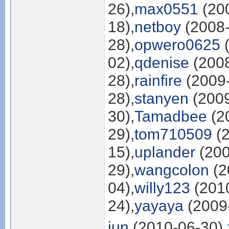
26),
max0551
(200
18),
netboy
(2008-
28),
opwero0625
(
02),
qdenise
(2008
28),
rainfire
(2009-
28),
stanyen
(2009
30),
Tamadbee
(2
29),
tom710509
(2
15),
uplander
(200
29),
wangcolon
(2
04),
willy123
(2010
24),
yayaya
(2009-
jun
(2010-06-30),