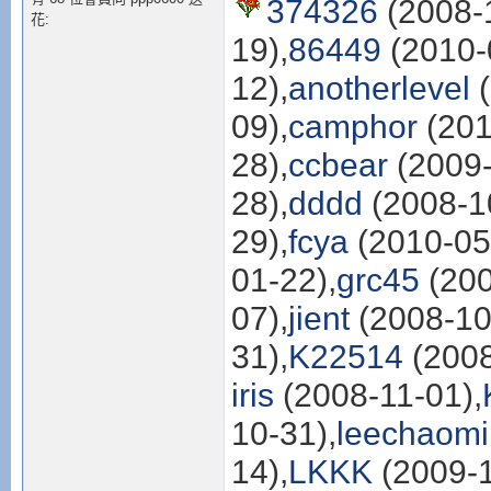
374326
(2008-1
花:
19),
86449
(2010-
12),
anotherlevel
(
09),
camphor
(201
28),
ccbear
(2009-
28),
dddd
(2008-1
29),
fcya
(2010-05
01-22),
grc45
(200
07),
jient
(2008-10
31),
K22514
(2008
iris
(2008-11-01),
10-31),
leechaom
14),
LKKK
(2009-1