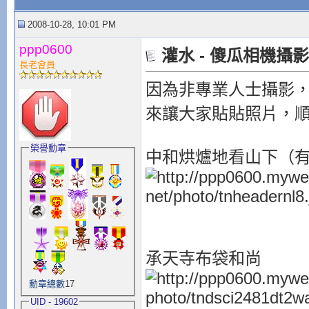
2008-10-28, 10:01 PM
ppp0600
灌水 - 傻瓜相機攝
長老會員
因為非專業人士攝影，
來讓大家貼貼照片，
榮譽勳章
中和烘爐地看山下（
承天寺布袋和尚
勳章總數
17
UID - 19602