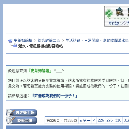
史萊姆論壇
>
綜合討論二區
>
生活話題、日常閒聊、喇勒唬爛灌水區
灌水 - 傻瓜相機攝影召喚帖
歡迎您來到
『史萊姆論壇』
^___^
您目前正以訪客的身份瀏覽本論壇，訪客所擁有的權限將受到限制，您可
員交流。若您希望擁有完整的使用權限，請註冊成為我們的一份子，註冊
請點擊這裡：
『註冊成為我們的一份子！』
<
226
276
316
31
第326頁，共335頁
«
第一