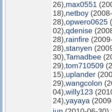
26),
max0551
(200
18),
netboy
(2008-
28),
opwero0625
(
02),
qdenise
(2008
28),
rainfire
(2009-
28),
stanyen
(2009
30),
Tamadbee
(2
29),
tom710509
(2
15),
uplander
(200
29),
wangcolon
(2
04),
willy123
(2010
24),
yayaya
(2009-
jun
(2010-06-30),