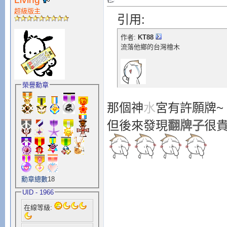
超級版主
引用:
作者:
KT88
流落他鄉的台灣檜木
榮譽勳章
那個神
水
宮有許願牌~
但後來發現
翻牌子
很貴
勳章總數
18
UID - 1966
在線等級: