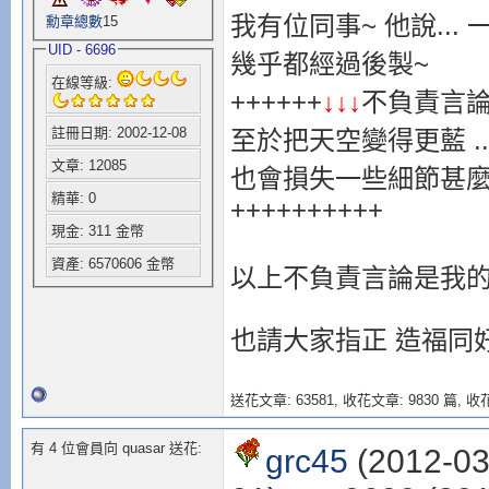
我有位同事~ 他說..
勳章總數
15
UID - 6696
幾乎都經過後製~
在線等級:
++++++
↓↓↓
不負責言
註冊日期: 2002-12-08
至於把天空變得更藍 ...
文章: 12085
也會損失一些細節甚
精華: 0
++++++++++
現金: 311 金幣
資產: 6570606 金幣
以上不負責言論是我的淺
也請大家指正 造福同
送花文章: 63581,
收花文章: 9830 篇, 收花
有 4 位會員向 quasar 送花:
grc45
(2012-03