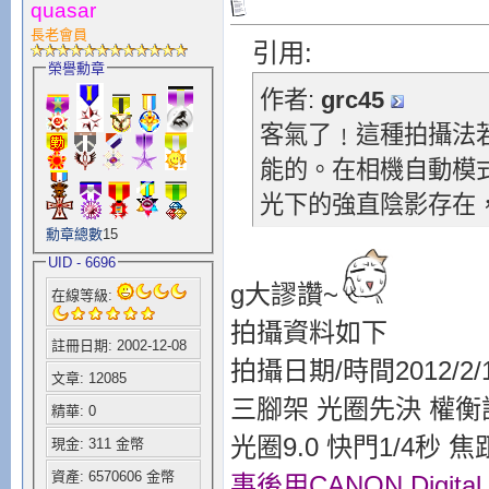
quasar
長老會員
引用:
榮譽勳章
作者:
grc45
客氣了﹗這種拍攝法
能的。在相機自動模
光下的強直陰影存在
勳章總數
15
UID - 6696
g大謬讚~
在線等級:
拍攝資料如下
註冊日期: 2002-12-08
拍攝日期/時間2012/2/18
文章: 12085
三腳架 光圈先決 權衡試測
精華: 0
光圈9.0 快門1/4秒 
現金: 311 金幣
資產: 6570606 金幣
事後用CANON Digital 