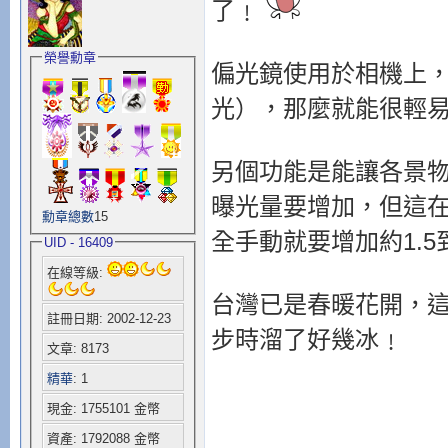
了﹗
榮譽勳章
偏光鏡使用於相機上
光），那麼就能很輕
另個功能是能讓各景
曝光量要增加，但這
勳章總數
15
全手動就要增加約1.5
UID - 16409
在線等級:
台灣已是春暖花開，
註冊日期: 2002-12-23
步時溜了好幾冰﹗
文章: 8173
精華
: 1
現金: 1755101 金幣
資產: 1792088 金幣