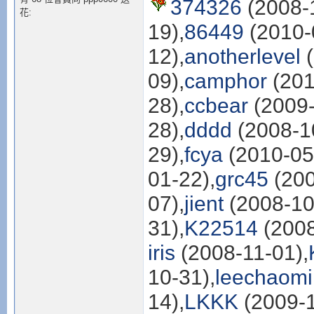
374326
(2008-1
花:
19),
86449
(2010-
12),
anotherlevel
(
09),
camphor
(201
28),
ccbear
(2009-
28),
dddd
(2008-1
29),
fcya
(2010-05
01-22),
grc45
(200
07),
jient
(2008-10
31),
K22514
(2008
iris
(2008-11-01),
10-31),
leechaom
14),
LKKK
(2009-1