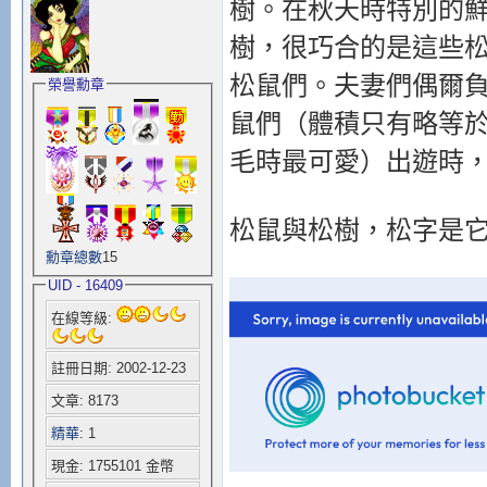
樹。在秋天時特別的
樹，很巧合的是這些
松鼠們。夫妻們偶爾
榮譽勳章
鼠們（體積只有略等
毛時最可愛）出遊時
松鼠與松樹，松字是
勳章總數
15
UID - 16409
在線等級:
註冊日期: 2002-12-23
文章: 8173
精華
: 1
現金: 1755101 金幣