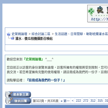
史萊姆論壇
>
綜合討論二區
>
生活話題、日常閒聊、喇勒唬爛灌水區
灌水 - 傻瓜相機攝影召喚帖
歡迎您來到
『史萊姆論壇』
^___^
您目前正以訪客的身份瀏覽本論壇，訪客所擁有的權限將受到限制，您可
員交流。若您希望擁有完整的使用權限，請註冊成為我們的一份子，註冊
請點擊這裡：
『註冊成為我們的一份子！』
<
222
272
312
315
3
第322頁，共335頁
«
第一