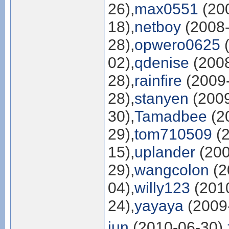
26),
max0551
(200
18),
netboy
(2008-
28),
opwero0625
(
02),
qdenise
(2008
28),
rainfire
(2009-
28),
stanyen
(2009
30),
Tamadbee
(2
29),
tom710509
(2
15),
uplander
(200
29),
wangcolon
(2
04),
willy123
(2010
24),
yayaya
(2009-
jun
(2010-06-30),