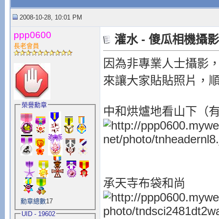
2008-10-28, 10:01 PM
ppp0600
灌水 - 傻瓜相機攝
長老會員
因為非專業人士攝影，
來讓大家貼貼照片，
榮譽勳章
中和烘爐地看山下（
承天寺布袋和尚
勳章總數
17
UID - 19602