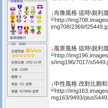
榮譽勳章
↓肖像風格 這時\銳利度
勳章總數
15
UID - 6696
↓
風景風格 這時\銳利度
在線等級:
註冊日期: 2002-12-08
文章: 12085
精華: 0
↓中性風格 改對比飽和度
現金: 311 金幣
資產: 6570606 金幣