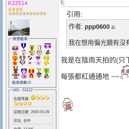
K22514
長老會員
引用:
作者:
ppp0600
榮譽勳章
我在想用偏光鏡有沒
我是在陰雨天拍的(只下
每張都紅通通地 ~~
勳章總數
15
UID - 53122
在線等級:
註冊日期: 2003-03-29
住址: 台中