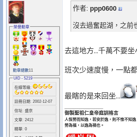
作者:
ppp0600
沒去過奮起湖，之前也才知道
榮譽勳章
去這地方..千萬不要坐小
班次少速度慢，一點
勳章總數
11
UID - 5219
在線等級:
最瞎的是來回坐..
註冊日期: 2002-12-07
__________________
住址: 盛京
御製聖祖仁皇帝庭訓格言
人恆勞而知逸，若安於逸，則不惟不知逸
文章: 2412
勞為福，以逸為禍也。
精華: 0