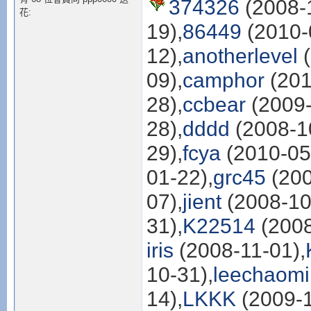
374326
(2008-1
花:
19),
86449
(2010-
12),
anotherlevel
(
09),
camphor
(201
28),
ccbear
(2009-
28),
dddd
(2008-1
29),
fcya
(2010-05
01-22),
grc45
(200
07),
jient
(2008-10
31),
K22514
(2008
iris
(2008-11-01),
10-31),
leechaom
14),
LKKK
(2009-1