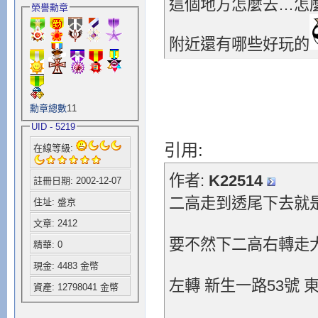
這個地方怎麼去…怎
榮譽勳章
附近還有哪些好玩的
勳章總數
11
UID - 5219
引用:
在線等級:
作者:
K22514
註冊日期: 2002-12-07
二高走到透尾下去就
住址: 盛京
文章: 2412
要不然下二高右轉走
精華: 0
現金: 4483 金幣
左轉 新生一路53號
資產: 12798041 金幣