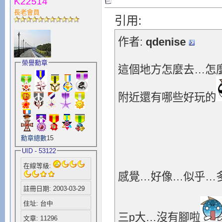
K22514
長老會員
引用:
作者:
qdenise
榮譽勳章
這個地方怎麼去…怎
附近還有哪些好玩的
勳章總數
15
UID - 53122
在線等級:
感覺…好像…似乎…
註冊日期: 2003-03-29
住址: 台中
三p大…沒有腳啦
文章: 11296