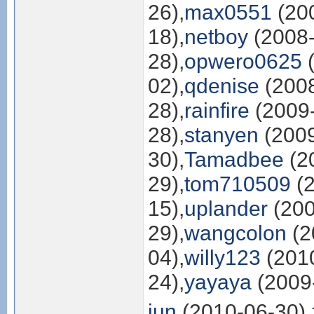
26),
max0551
(200
18),
netboy
(2008-
28),
opwero0625
(
02),
qdenise
(2008
28),
rainfire
(2009-
28),
stanyen
(2009
30),
Tamadbee
(2
29),
tom710509
(2
15),
uplander
(200
29),
wangcolon
(2
04),
willy123
(2010
24),
yayaya
(2009-
jun
(2010-06-30),