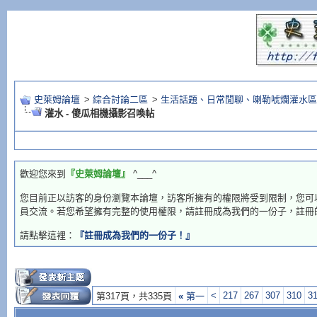
史萊姆論壇
>
綜合討論二區
>
生活話題、日常閒聊、喇勒唬爛灌水區
灌水 - 傻瓜相機攝影召喚帖
歡迎您來到
『史萊姆論壇』
^___^
您目前正以訪客的身份瀏覽本論壇，訪客所擁有的權限將受到限制，您可
員交流。若您希望擁有完整的使用權限，請註冊成為我們的一份子，註冊
請點擊這裡：
『註冊成為我們的一份子！』
<
217
267
307
310
3
第317頁，共335頁
«
第一