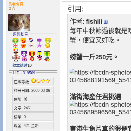
長老會員
引用:
作者:
fishiii
每年中秋節過後就是
榮譽勳章
蟹，便宜又好吃。
螃蟹一斤250元。
勳章總數
10
UID - 319569
在線等級:
註冊日期: 2009-03-06
滿街海產任君挑選
住址: 美
文章: 2461
精華: 0
現金: 421 金幣
東港生魚片真的很便宜