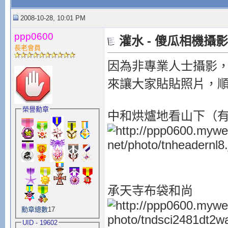
2008-10-28, 10:01 PM
ppp0600
灌水 - 傻瓜相機攝
長老會員
因為非專業人士攝影，
來讓大家貼貼照片，
榮譽勳章
中和烘爐地看山下（
承天寺布袋和尚
勳章總數
17
UID - 19602